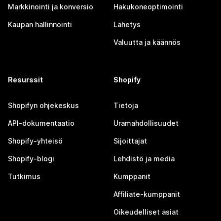
Markkinointi ja konversio
Hakukoneoptimointi
Kaupan hallinnointi
Lähetys
Valuutta ja käännös
Resurssit
Shopify
Shopifyn ohjekeskus
Tietoja
API-dokumentaatio
Uramahdollisuudet
Shopify-yhteisö
Sijoittajat
Shopify-blogi
Lehdistö ja media
Tutkimus
Kumppanit
Affiliate-kumppanit
Oikeudelliset asiat