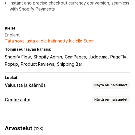
Instant and precise checkout currency conversion, seamless
with Shopify Payments
Kielet
Englanti
Tätä sovellusta ei ole käännetty kielelle Suomi
Toimii seuraavan kanssa:
Shopify Flow
Shopify Admin
GemPages
Judge.me
PageFly
Popup
Product Reviews
Shipping Bar
Luokat
Valuutta ja käännös
Näytä ominaisuudet
Valuutan vaihto
Geolokaatio
Näytä ominaisuudet
Geopaikannus
Maksaminen paikallisella valuutalla
Uudelleenohjaukset
Reaaliaikaiset kurssit
Monta valuuttaa
Maan valitsin
Maa
Kieli
Ponnahdus-pienohjelma
Vaihtimen design
Hinnan pyöristäminen
Hintanäkymä
Arvostelut
(123)
Automaattinen uudelleenohjaus
Käännökset