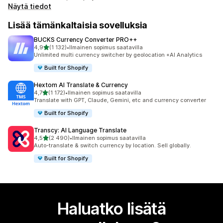
Näytä tiedot
Lisää tämänkaltaisia sovelluksia
BUCKS Currency Converter PRO++
/ 5 tähteä
4,9
(1 132)
•
Ilmainen sopimus saatavilla
1132 arvostelua yhteensä
Unlimited multi currency switcher by geolocation +AI Analytics
Built for Shopify
Hextom AI Translate & Currency
/ 5 tähteä
4,7
(1 172)
•
Ilmainen sopimus saatavilla
1172 arvostelua yhteensä
Translate with GPT, Claude, Gemini, etc and currency converter
Built for Shopify
Transcy: AI Language Translate
/ 5 tähteä
4,5
(2 490)
•
Ilmainen sopimus saatavilla
2490 arvostelua yhteensä
Auto-translate & switch currency by location. Sell globally.
Built for Shopify
Haluatko lisätä