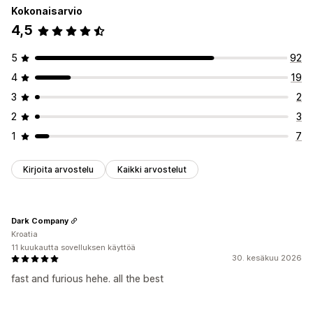
Manuaalinen uudelleenohjaus
Kokonaisarvio
Konekäännös
Käännösten automaattinen synkronointi
4,5
Lokalisointiasetukset
Joukkokäännös
Automaattinen uudelleenohjaus
Valuutan vaihdin
Maan valitsin
Kielen vaihdin
Kielen vaihdin
Vaihtimen design
5
92
Valuutan vaihto
Käännös
4
19
3
2
2
3
1
7
Kirjoita arvostelu
Kaikki arvostelut
Dark Company
Kroatia
11 kuukautta sovelluksen käyttöä
30. kesäkuu 2026
fast and furious hehe. all the best