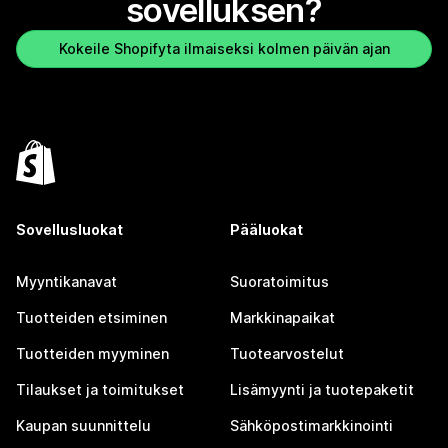
sovelluksen?
Kokeile Shopifyta ilmaiseksi kolmen päivän ajan
Sovellusluokat
Pääluokat
Myyntikanavat
Suoratoimitus
Tuotteiden etsiminen
Markkinapaikat
Tuotteiden myyminen
Tuotearvostelut
Tilaukset ja toimitukset
Lisämyynti ja tuotepaketit
Kaupan suunnittelu
Sähköpostimarkkinointi