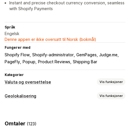
Instant and precise checkout currency conversion, seamless
with Shopify Payments
Språk
Engelsk
Denne appen er ikke oversatt til Norsk (bokmål)
Fungerer med
Shopify Flow
Shopify-administrator
GemPages
Judge.me
PageFly
Popup
Product Reviews
Shipping Bar
Kategorier
Valuta og oversettelse
Vis funksjoner
Valutakonvertering
Geolokalisering
Vis funksjoner
Geolokalisering
Lokal valuta-kasse
Sanntidssatser
Omdirigeringer
Multivaluta
Landsvelger
Bryterdesign
Prisavrunding
Land
Språk
Popup-programtillegg
Prisvisning
Omtaler
(123)
Automatisk omdirigering
Manuell omdirigering
Språkoversettelse