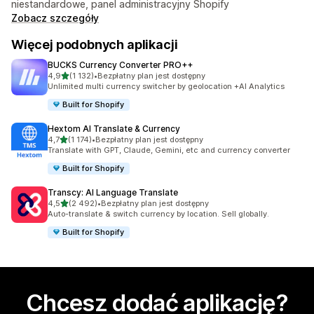
niestandardowe, panel administracyjny Shopify
Zobacz szczegóły
Więcej podobnych aplikacji
BUCKS Currency Converter PRO++
na 5 gwiazdek
4,9
(1 132)
•
Bezpłatny plan jest dostępny
Łączna liczba recenzji: 1132
Unlimited multi currency switcher by geolocation +AI Analytics
Built for Shopify
Hextom AI Translate & Currency
na 5 gwiazdek
4,7
(1 174)
•
Bezpłatny plan jest dostępny
Łączna liczba recenzji: 1174
Translate with GPT, Claude, Gemini, etc and currency converter
Built for Shopify
Transcy: AI Language Translate
na 5 gwiazdek
4,5
(2 492)
•
Bezpłatny plan jest dostępny
Łączna liczba recenzji: 2492
Auto-translate & switch currency by location. Sell globally.
Built for Shopify
Chcesz dodać aplikację?