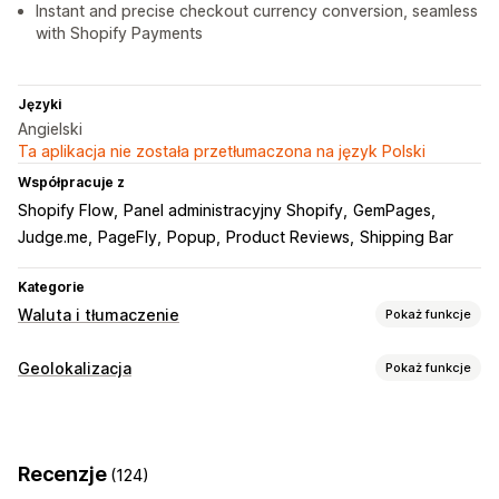
Instant and precise checkout currency conversion, seamless
with Shopify Payments
Języki
Angielski
Ta aplikacja nie została przetłumaczona na język Polski
Współpracuje z
Shopify Flow
Panel administracyjny Shopify
GemPages
Judge.me
PageFly
Popup
Product Reviews
Shipping Bar
Kategorie
Waluta i tłumaczenie
Pokaż funkcje
Przeliczanie walut
Geolokalizacja
Pokaż funkcje
Geolokalizacja
Realizacja zakupu w walucie lokalnej
Przekierowania
Stawki w czasie rzeczywistym
Wiele walut
Wybór kraju
Kraj
Język
Wyskakujący widżet
Wygląd przełącznika
Zaokrąglanie cen
Wyświetlanie cen
Recenzje
(124)
Automatyczne przekierowanie strony
Język i tłumaczenie