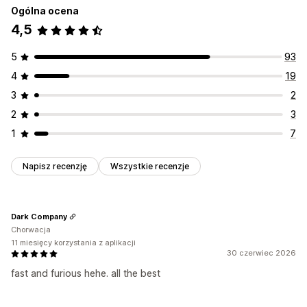
Przekierowanie ręczne
Ogólna ocena
Tłumaczenie maszynowe
4,5
Ustawienia lokalizacji
Automatyczna synchronizacja tłumaczeń
Przełącznik waluty
Wybór kraju
Przełącznik języka
Tłumaczenie zbiorcze
5
93
Przeliczanie walut
Tłumaczenie
Automatyczne przekierowanie strony
Przełącznik języka
4
19
Wygląd przełącznika
3
2
2
3
1
7
Napisz recenzję
Wszystkie recenzje
Dark Company
Chorwacja
11 miesięcy korzystania z aplikacji
30 czerwiec 2026
fast and furious hehe. all the best