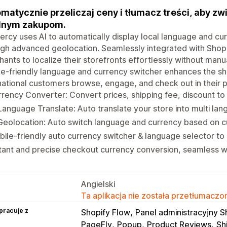
matycznie przeliczaj ceny i tłumacz treści, aby zw
lnym zakupom.
rcy uses AI to automatically display local language and c
gh advanced geolocation. Seamlessly integrated with Shop
ants to localize their storefronts effortlessly without manua
e-friendly language and currency switcher enhances the s
national customers browse, engage, and check out in their 
rency Converter: Convert prices, shipping fee, discount to
Language Translate: Auto translate your store into multi la
Geolocation: Auto switch language and currency based on c
ile-friendly auto currency switcher & language selector to
tant and precise checkout currency conversion, seamless 
Angielski
Ta aplikacja nie została przetłumaczon
pracuje z
Shopify Flow
Panel administracyjny S
PageFly
Popup
Product Reviews
Sh