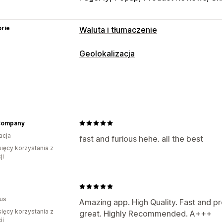
rie
Waluta i tłumaczenie
Przeliczanie walut
Geolokalizacja
Geolokalizacja
Realizacja zakupu w w
Przekierowania
Stawki w czasie rzeczywistym
Wiele
Kraj
Język
Wyskakujący widżet
Aut
Wygląd przełącznika
Zaokrąglanie c
Przekierowanie ręczne
Język i tłumaczenie
Ustawienia lokalizacji
Company
Tłumaczenie maszynowe
Automatycz
acja
Przełącznik waluty
Wybór kraju
Prze
fast and furious hehe. all the best
Tłumaczenie zbiorcze
Automatyczne
sięcy korzystania z
Tłumaczenie
Przełącznik języka
Wygląd przełączn
ji
ius
Amazing app. High Quality. Fast and pr
sięcy korzystania z
great. Highly Recommended. A+++
ji