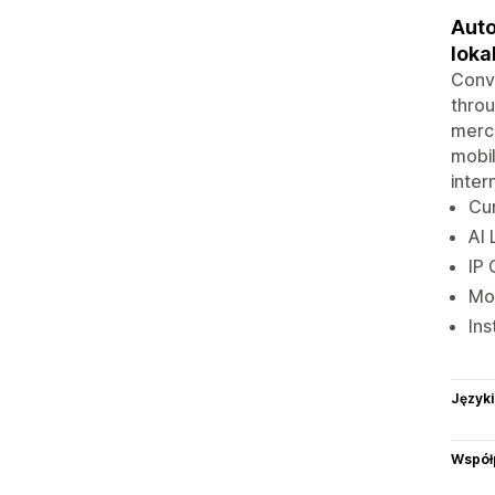
Auto
loka
Conve
throu
merch
mobil
inter
Cur
AI 
IP 
Mob
Ins
Języki
Współ