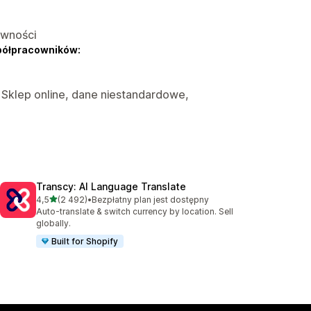
ywności
półpracowników:
 Sklep online, dane niestandardowe,
Transcy: AI Language Translate
na 5 gwiazdek
4,5
(2 492)
•
Bezpłatny plan jest dostępny
Łączna liczba recenzji: 2492
Auto-translate & switch currency by location. Sell
globally.
Built for Shopify