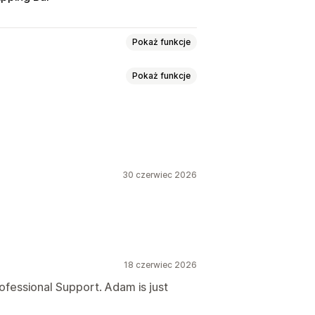
Pokaż funkcje
Pokaż funkcje
alucie lokalnej
 walut
Wybór kraju
omatyczne przekierowanie strony
en
Wyświetlanie cen
30 czerwiec 2026
na synchronizacja tłumaczeń
łącznik języka
Przeliczanie walut
 przekierowanie strony
ika
18 czerwiec 2026
ofessional Support. Adam is just