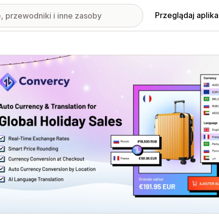
Przeglądaj aplika
nione obrazy w galerii