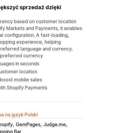
iększyć sprzedaż dzięki
urrency based on customer location
ify Markets and Payments, it enables
l configuration. A fast-loading,
hopping experience, helping
preferred language and currency.
 preferred currency
nguages in seconds
ustomer location
 boost mobile sales
with Shopify Payments
a na język Polski
hopify
GemPages
Judge.me
ipping Bar