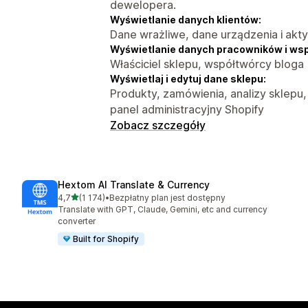
dewelopera.
Wyświetlanie danych klientów:
Dane wrażliwe, dane urządzenia i akt
Wyświetlanie danych pracowników i ws
Właściciel sklepu, współtwórcy bloga
Wyświetlaj i edytuj dane sklepu:
Produkty, zamówienia, analizy sklepu,
panel administracyjny Shopify
Zobacz szczegóły
Hextom AI Translate & Currency
na 5 gwiazdek
4,7
(1 174)
•
Bezpłatny plan jest dostępny
Łączna liczba recenzji: 1174
Translate with GPT, Claude, Gemini, etc and currency
converter
Built for Shopify