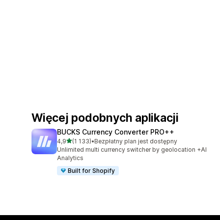
Więcej podobnych aplikacji
BUCKS Currency Converter PRO++
na 5 gwiazdek
4,9
(1 133)
•
Bezpłatny plan jest dostępny
Łączna liczba recenzji: 1133
Unlimited multi currency switcher by geolocation +AI
Analytics
Built for Shopify