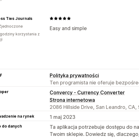
ss Ties Journals
Zjednoczone
Easy and simple
godziny korzystania z
ji
y
Polityka prywatności
Ten programista nie oferuje bezpośred
oper
Convercy ‑ Currency Converter
Strona internetowa
2086 Hillside Drive, San Leandro, CA,
adzenie na rynek
1 maj 2023
p do danych
Ta aplikacja potrzebuje dostępu do n
Twoim sklepie. Dowiedz się, dlaczego