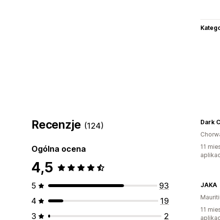
Katego
Recenzje
Dark 
(124)
Chorw
11 mie
Ogólna ocena
aplikac
4,5
5
93
JAKA
Maurit
4
19
11 mie
3
2
aplikac