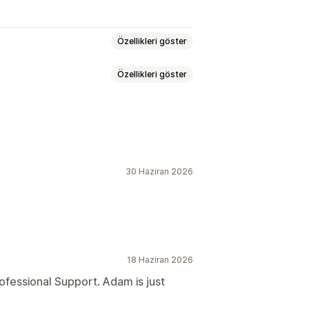
Özellikleri göster
Özellikleri göster
 ödeme
Gerçek zamanlı oranlar
ici tasarımı
Fiyat yuvarlama
lendirme
Manuel yönlendirme
30 Haziran 2026
 değiştirici
Para birimi dönüştürme
dilen çeviriler
Toplu çeviri
Değiştirici tasarımı
18 Haziran 2026
ofessional Support. Adam is just