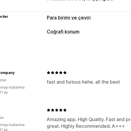
riler
Para birimi ve çeviri
Para birimi dönüştürme
Coğrafi konum
Coğrafi konum
Yerel para biriminde
Yönlendirmeler
Çoklu para birimi
Ülke seçici
Değiştir
Ülke
Dil
Açılır widget
Otomatik yön
Fiyat ekranı
Yerelleştirme ayarları
Dil çevirisi
Company
Para birimi değiştirici
Ülke seçici
Dil
Makine çevirisi
Otomatik senkronize e
stan
Çeviri
fast and furious hehe. all the best
Otomatik yönlendirme
Dil değiştirici
mayı kullanma
11 ay
ius
Amazing app. High Quality. Fast and pr
mayı kullanma
great. Highly Recommended. A+++
11 ay