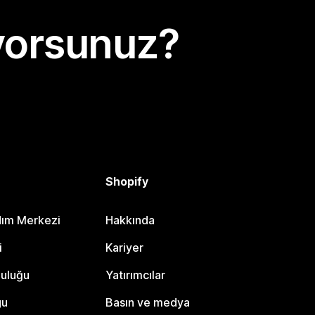
yorsunuz?
Shopify
dım Merkezi
Hakkında
i
Kariyer
luluğu
Yatırımcılar
gu
Basın ve medya