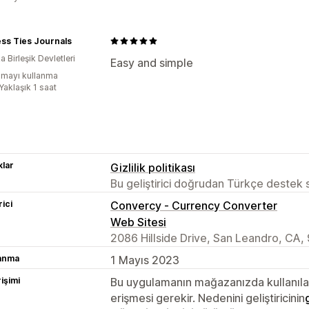
ss Ties Journals
 Birleşik Devletleri
Easy and simple
mayı kullanma
Yaklaşık 1 saat
lar
Gizlilik politikası
Bu geliştirici doğrudan Türkçe destek
rici
Convercy ‑ Currency Converter
Web Sitesi
2086 Hillside Drive, San Leandro, CA,
lanma
1 Mayıs 2023
rişimi
Bu uygulamanın mağazanızda kullanılabi
erişmesi gerekir. Nedenini geliştiricinin