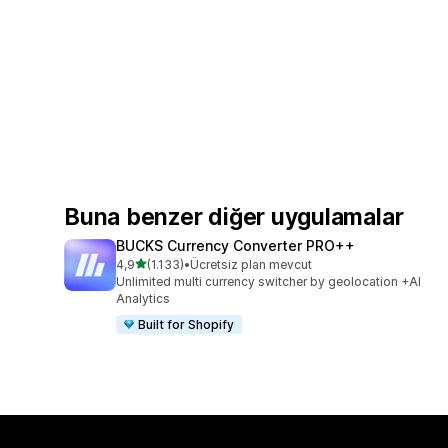
Buna benzer diğer uygulamalar
BUCKS Currency Converter PRO++
5 yıldız üzerinden
4,9
(1.133)
•
Ücretsiz plan mevcut
toplam 1133 değerlendirme
Unlimited multi currency switcher by geolocation +AI
Analytics
Built for Shopify