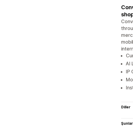
Conv
shop
Conve
throu
merch
mobil
inter
Cur
AI 
IP 
Mob
Ins
Diller
Şunlarl