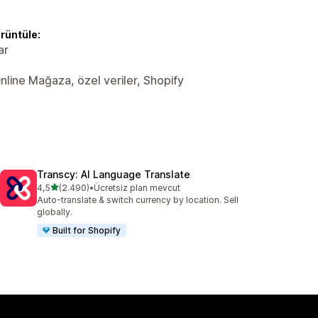
örüntüle:
ar
Online Mağaza, özel veriler, Shopify
Transcy: AI Language Translate
5 yıldız üzerinden
4,5
(2.490)
•
Ücretsiz plan mevcut
toplam 2490 değerlendirme
Auto-translate & switch currency by location. Sell
globally.
Built for Shopify