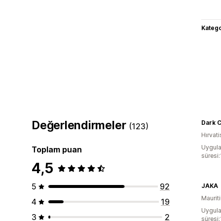
Katego
Değerlendirmeler
Dark 
(123)
Hırvati
Uygula
Toplam puan
süresi:
4,5
5
92
JAKA
Maurit
4
19
Uygula
3
2
süresi: