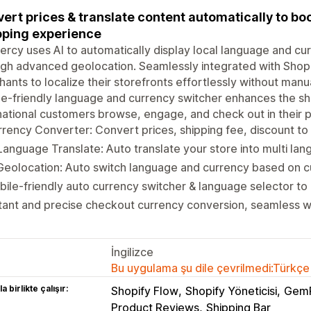
ert prices & translate content automatically to boo
ping experience
rcy uses AI to automatically display local language and c
gh advanced geolocation. Seamlessly integrated with Shop
ants to localize their storefronts effortlessly without manua
e-friendly language and currency switcher enhances the s
national customers browse, engage, and check out in their 
rency Converter: Convert prices, shipping fee, discount to
Language Translate: Auto translate your store into multi la
Geolocation: Auto switch language and currency based on c
ile-friendly auto currency switcher & language selector to
tant and precise checkout currency conversion, seamless 
İngilizce
Bu uygulama şu dile çevrilmedi:Türkçe
a birlikte çalışır:
Shopify Flow
Shopify Yöneticisi
Gem
Product Reviews
Shipping Bar