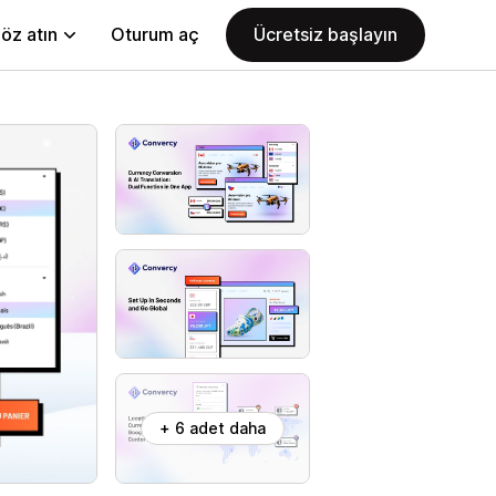
öz atın
Oturum aç
Ücretsiz başlayın
+ 6 adet daha