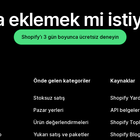
 eklemek mi isti
Shopify'ı 3 gün boyunca ücretsiz deneyin
Önde gelen kategoriler
Kaynaklar
Stoksuz satış
Shopify Yar
Pazar yerleri
API belgeler
Ürün değerlendirmeleri
Shopify Top
o
Yukarı satış ve paketler
Shopify Blo