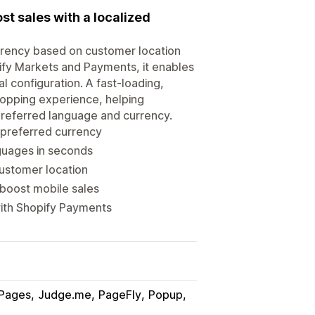
st sales with a localized
urrency based on customer location
ify Markets and Payments, it enables
l configuration. A fast-loading,
hopping experience, helping
preferred language and currency.
 preferred currency
nguages in seconds
ustomer location
 boost mobile sales
with Shopify Payments
Pages
Judge.me
PageFly
Popup