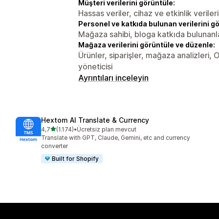
Müşteri verilerini görüntüle:
Hassas veriler, cihaz ve etkinlik verileri
Personel ve katkıda bulunan verilerini g
Mağaza sahibi, bloga katkıda bulunanl
Mağaza verilerini görüntüle ve düzenle:
Ürünler, siparişler, mağaza analizleri, 
yöneticisi
Ayrıntıları inceleyin
Hextom AI Translate & Currency
5 yıldız üzerinden
4,7
(1.174)
•
Ücretsiz plan mevcut
toplam 1174 değerlendirme
Translate with GPT, Claude, Gemini, etc and currency
converter
Built for Shopify