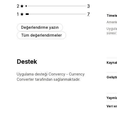
2
3
1
7
Timele
Amerika
Değerlendirme yazın
Uygula
süresi:
Tüm değerlendirmeler
Destek
Kaynak
Uygulama desteği Convercy ‑ Currency
Gelişti
Converter tarafından sağlanmaktadır.
Yayın
Veri e