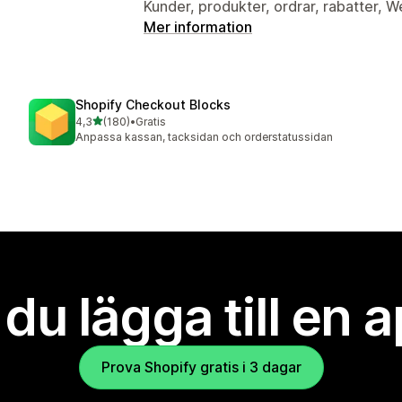
Kunder, produkter, ordrar, rabatter,
Mer information
Shopify Checkout Blocks
av 5 stjärnor
4,3
(180)
•
Gratis
180 recensioner totalt
Anpassa kassan, tacksidan och orderstatussidan
l du lägga till en 
Prova Shopify gratis i 3 dagar