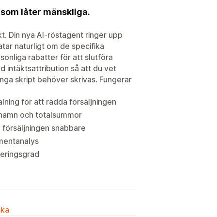
 som låter mänskliga.
kt. Din nya AI-röstagent ringer upp
tar naturligt om de specifika
sonliga rabatter för att slutföra
 intäktsattribution så att du vet
Inga skript behöver skrivas. Fungerar
lning för att rädda försäljningen
ksnamn och totalsummor
a försäljningen snabbare
imentanalys
teringsgrad
ska