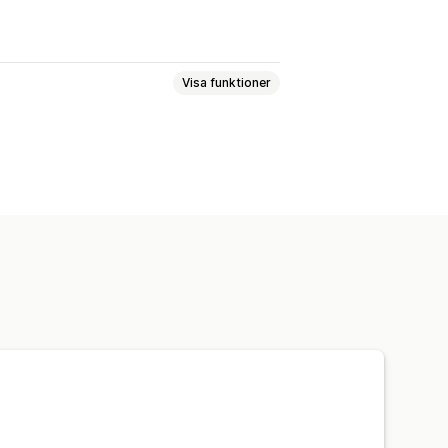
Visa funktioner
njer
Återmarknadsföringsannonser
lera kanaler
Rabatterbjudanden
teringsspårning