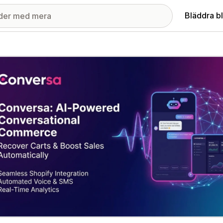
Bläddra b
ri med utvalda bilder