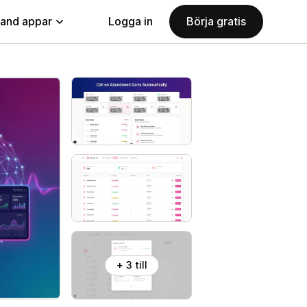
land appar
Logga in
Börja gratis
+ 3 till