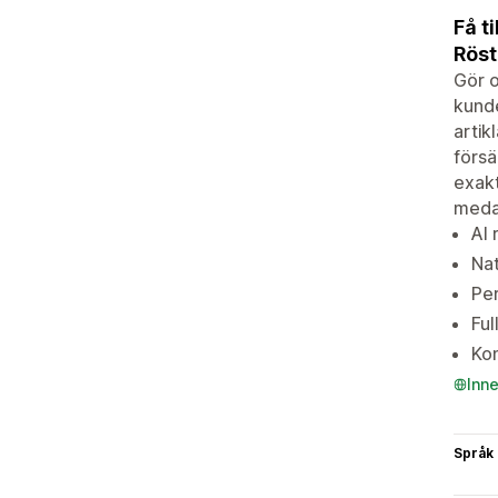
Få t
Röst
Gör o
kunde
artik
försä
exakt
meda
AI 
Nat
Per
Ful
Kon
Inn
Språk