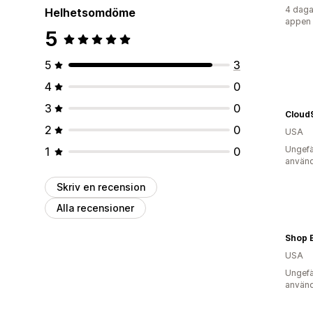
4 daga
Helhetsomdöme
appen
5
5
3
4
0
3
0
Cloud
2
0
USA
Ungefä
1
0
använd
Skriv en recension
Alla recensioner
Shop 
USA
Ungefä
använd