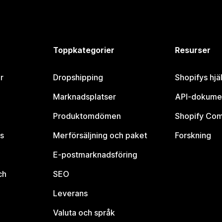
Toppkategorier
Resurser
r
Dropshipping
Shopifys hjä
Marknadsplatser
API-dokume
Produktomdömen
Shopify Co
s
Merförsäljning och paket
Forskning
E-postmarknadsföring
ch
SEO
Leverans
Valuta och språk