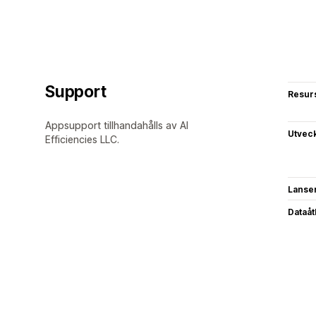
Support
Resur
Appsupport tillhandahålls av AI
Utvec
Efficiencies LLC.
Lanse
Dataå