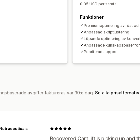
0,35 USD per samtal
Funktioner
Premiumoptimering av röst oc
Anpassad skriptjustering
Löpande optimering av konver
Anpassade kunskapsbaser för 
Prioriterad support
ngsbaserade avgifter faktureras var 30:e dag.
Se alla prisalternativ
Nutraceuticals
Recovered Cart lift is picking up and th