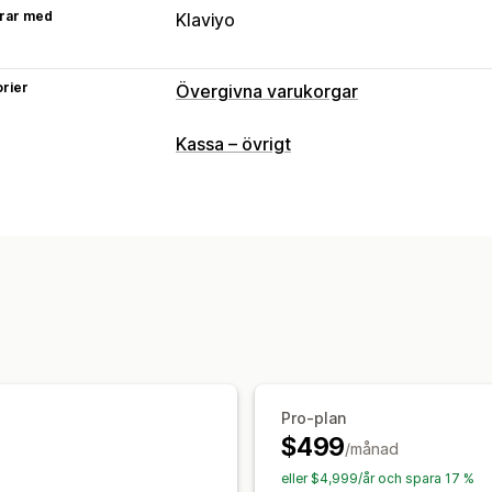
rar med
Klaviyo
rier
Övergivna varukorgar
Återställning av varukorg
Kassa – övrigt
E-postpåminnelser
Anpassade kampa
SMS-aviseringar
Meddelanden över f
Tidsbegränsade erbjudanden
Konver
Automatiserade arbetsflöden
Pro-plan
$499
/månad
eller $4,999/år och spara 17 %