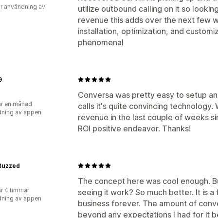
r användning av
utilize outbound calling on it so look
revenue this adds over the next few 
installation, optimization, and customi
phenomenal
9
Conversa was pretty easy to setup and 
r en månad
calls it's quite convincing technology
ning av appen
revenue in the last couple of weeks sin
ROI positive endeavor. Thanks!
Buzzed
The concept here was cool enough. Bu
r 4 timmar
seeing it work? So much better. It is a
ning av appen
business forever. The amount of convers
beyond any expectations I had for it b