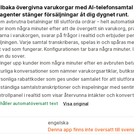
illbaka övergivna varukorgar med AI-telefonsamtal
agenter stänger försäljningar åt dig dygnet runt.
m avbrutna betalningar till slutförda ordrar – helt automatis
r inom några minuter efter att de övergett sin varukorg, pra
larna i varukorgen, svarar på frågor i realtid och erbjuder per
ljningen. Varje samtal transkriberas, spelas in och spåras med
 vad som fungerar. Konfigurationen tar bara några minuter. 
n du sover.
ringer upp kunder inom några minuter efter en avbruten beta
urliga konversationer som nämner varukorgsartiklar, buti
sonliga rabattkoder som ges under samtalet för att slutför
lständiga samtalstranskriptioner och inspelningar med sent
trollpanel i realtid som visar återvunna intäkter och konver
ehåller automatöversatt text
Visa original
engelska
Denna app finns inte översatt till sven