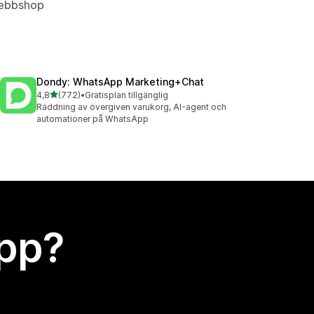
 Webbshop
Dondy: WhatsApp Marketing+Chat
av 5 stjärnor
4,8
(772)
•
Gratisplan tillgänglig
772 recensioner totalt
Räddning av övergiven varukorg, AI-agent och
automationer på WhatsApp
app?