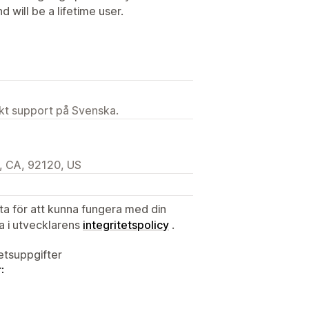
d will be a lifetime user.
ekt support på Svenska.
, CA, 92120, US
ata för att kunna fungera med din
ta i utvecklarens
integritetspolicy
.
tetsuppgifter
: