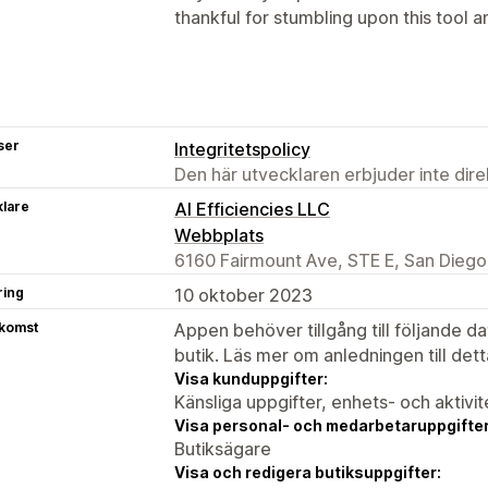
thankful for stumbling upon this tool an
ser
Integritetspolicy
Den här utvecklaren erbjuder inte dir
klare
AI Efficiencies LLC
Webbplats
6160 Fairmount Ave, STE E, San Diego
ring
10 oktober 2023
tkomst
Appen behöver tillgång till följande d
butik. Läs mer om anledningen till det
Visa kunduppgifter:
Känsliga uppgifter, enhets- och aktivi
Visa personal- och medarbetaruppgifter
Butiksägare
Visa och redigera butiksuppgifter: