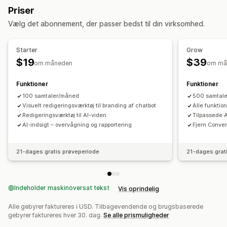
Automatiske svar
Priser
Pop op-vinduer
Flere sprog
Rabatter
Ofte stillede spørgsmål
Hilsner
Vælg det abonnement, der passer bedst til din virksomhed.
Tilbud og anbefalinger
Produktanbefalinger
Hurtige svar
Ordreopdateringer
Produkttilføjelser
Produktanbefalinger
Krydssalg
Mersalg
Starter
Grow
Anbefalinger med kunstig intelligens
$19
$39
om måneden
om må
Tilpasning
Analyser
Farve og skrifttype
Emojis og klistermærker
Chatvindue
Funktioner
Funktioner
Konverteringsrater
Anbefalet ydeevne
Velkomsthilsner
Chatknapper
Chattildeling
Agentavatar
100 samtaler/måned
500 samtal
Forslag til optimering
Visuelt redigeringsværktøj til branding af chatbot
Alle funktion
Redigeringsværktøj til AI-viden
Tilpassede A
AI-indsigt – overvågning og rapportering
Fjern Conv
21-dages gratis prøveperiode
21-dages grat
Indeholder maskinoversat tekst
Vis oprindelig
Alle gebyrer faktureres i USD. Tilbagevendende og brugsbaserede
gebyrer faktureres hver 30. dag.
Se alle prismuligheder