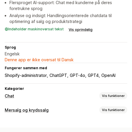
Flersproget AI-support: Chat med kunderne på deres
foretrukne sprog
Analyse og indsigt: Handlingsorienterede chatdata til
optimering af salg og produktstrategi
Indeholder maskinoversat tekst
Vis oprindelig
Sprog
Engelsk
Denne app er ikke oversat til Dansk
Fungerer sammen med
Shopify-administrator
ChatGPT
GPT-4o
GPT4
OpenAI
Kategorier
Chat
Vis funktioner
Beskeder i realtid
Mersalg og krydssalg
Vis funktioner
Chatbotter med kunstig intelligens
Flere sprog
Tilpasning
Oversættelse i realtid
Kundeindblik
Mersalg i indkøbskurv
Mersalg på produktside