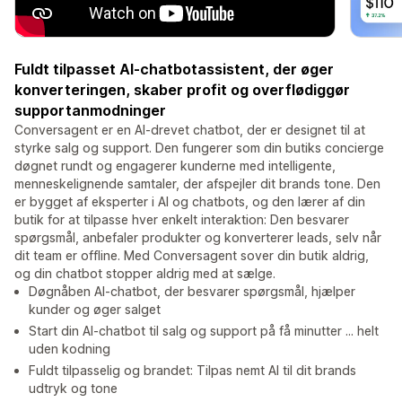
Fuldt tilpasset AI-chatbotassistent, der øger
konverteringen, skaber profit og overflødiggør
supportanmodninger
Conversagent er en AI-drevet chatbot, der er designet til at
styrke salg og support. Den fungerer som din butiks concierge
døgnet rundt og engagerer kunderne med intelligente,
menneskelignende samtaler, der afspejler dit brands tone. Den
er bygget af eksperter i AI og chatbots, og den lærer af din
butik for at tilpasse hver enkelt interaktion: Den besvarer
spørgsmål, anbefaler produkter og konverterer leads, selv når
dit team er offline. Med Conversagent sover din butik aldrig,
og din chatbot stopper aldrig med at sælge.
Døgnåben AI-chatbot, der besvarer spørgsmål, hjælper
kunder og øger salget
Start din AI-chatbot til salg og support på få minutter ... helt
uden kodning
Fuldt tilpasselig og brandet: Tilpas nemt AI til dit brands
udtryk og tone