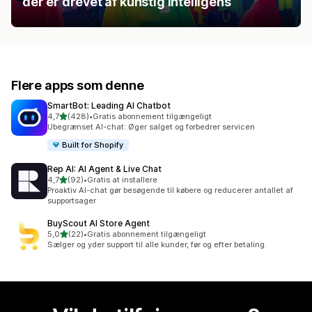
der er drevet af kunstig intelligens
Flere apps som denne
SmartBot: Leading AI Chatbot
ud af 5 stjerner
4,7
(428)
•
Gratis abonnement tilgængeligt
428 anmeldelser i alt
Ubegrænset AI-chat: Øger salget og forbedrer servicen
Built for Shopify
Rep AI: AI Agent & Live Chat
ud af 5 stjerner
4,7
(92)
•
Gratis at installere
92 anmeldelser i alt
Proaktiv AI-chat gør besøgende til købere og reducerer antallet af
supportsager
BuyScout AI Store Agent
ud af 5 stjerner
5,0
(22)
•
Gratis abonnement tilgængeligt
22 anmeldelser i alt
Sælger og yder support til alle kunder, før og efter betaling.