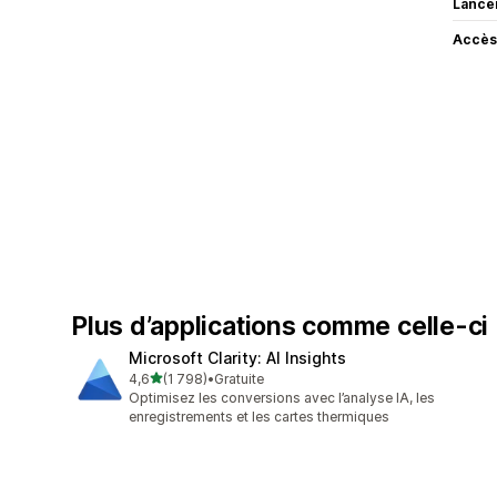
Lance
Accès
Plus d’applications comme celle-ci
Microsoft Clarity: AI Insights
étoile(s) sur 5
4,6
(1 798)
•
Gratuite
1798 avis au total
Optimisez les conversions avec l’analyse IA, les
enregistrements et les cartes thermiques