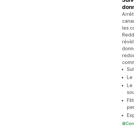
donn
Arrê
canau
les 
Reddi
révèl
donn
redou
comme
Sui
Le 
Le 
sou
Fil
pe
Exp
Con