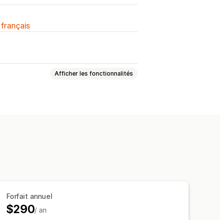
 français
Afficher les fonctionnalités
onnées de paiement
orts personnalisés
l’historique
Forfait annuel
$290
/ an