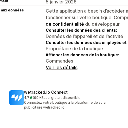
ment
5 janvier 2026
 aux données
Cette application a besoin d’accéder
fonctionner sur votre boutique. Compr
de confidentialité
du développeur.
Consulter les données des clients:
Données de l’appareil et de l’activité
Consulter les données des employés et 
Propriétaire de la boutique
Afficher les données de la boutique:
Commandes
Voir les détails
wetracked.io Connect
étoile(s) sur 5
4,7
(99)
•
Essai gratuit disponible
99 avis au total
Connectez votre boutique à la plateforme de suivi
publicitaire wetracked.io