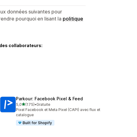
 aux données suivantes pour
endre pourquoi en lisant la
politique
des collaborateurs:
Parkour: Facebook Pixel & Feed
étoile(s) sur 5
5,0
(175)
•
Gratuite
175 avis au total
Pixel Facebook et Meta Pixel (CAPI) avec flux et
catalogue
Built for Shopify