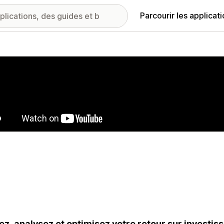
Parcourir les applicat
ie d’images vedette
ez, analysez et optimisez votre retour sur invest