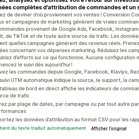
ées complètes d’attribution de commandes et un 
tez de deviner d’où proviennent vos ventes ! Conversion 
x et campagnes de marketing génèrent de vraies commandes
commandes provenant de Google Ads, Facebook, Instagram,
t, de TikTok et de toute autre source de trafic. Les don
ent quelles campagnes génèrent des revenus réels. Prenez 
ées concernant vos dépenses marketing. Réduisez les cam
blez d’efforts sur ce qui fonctionne. Aucune configuration n’e
ncez le suivi dès aujourd’hui !
vez les commandes depuis Google, Facebook, Klaviyo, Redd
suivi UTM automatique indique la source, le support, la ca
tableau de bord en direct affiche les indicateurs de comma
rce de trafic
trez par plage de dates, par campagne ou par tout autre pa
rformances
ortez les données d’attribution au format CSV pour les rap
tient du texte traduit automatiquement
Afficher l’original