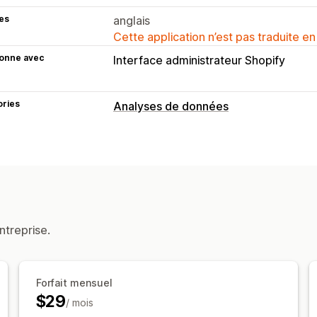
es
anglais
Cette application n’est pas traduite en
ionne avec
Interface administrateur Shopify
ories
Analyses de données
Marketing et ventes
Attribution marketing
Analyse des d
Analyse de l’entonnoir
Suivi UTM
Supports visuels et rapports
Tableaux de bord personnalisés
Rapp
ntreprise.
Exportation des données
Analyse de 
Forfait mensuel
$29
/ mois