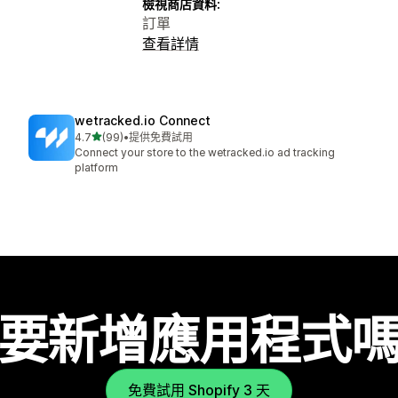
檢視商店資料:
訂單
查看詳情
wetracked.io Connect
滿分 5 顆星
4.7
(99)
•
提供免費試用
共有 99 則評價
Connect your store to the wetracked.io ad tracking
platform
要新增應用程式
免費試用 Shopify 3 天