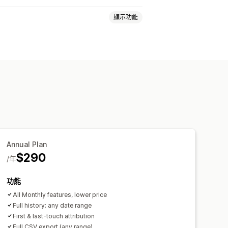
顯示功能
 流量監視器 (UTM) 追蹤
分析
Annual Plan
$290
/年
功能
All Monthly features, lower price
Full history: any date range
First & last-touch attribution
Full CSV export (any range)