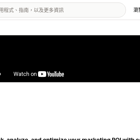
瀏
圖片圖庫
k, analyze, and optimize your marketing ROI with c