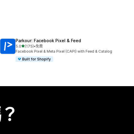
Parkour: Facebook Pixel & Feed
滿分 5 顆星
5.0
(175)
•
免費
共有 175 則評價
Facebook Pixel & Meta Pixel (CAPI) with Feed & Catalog
Built for Shopify
嗎？