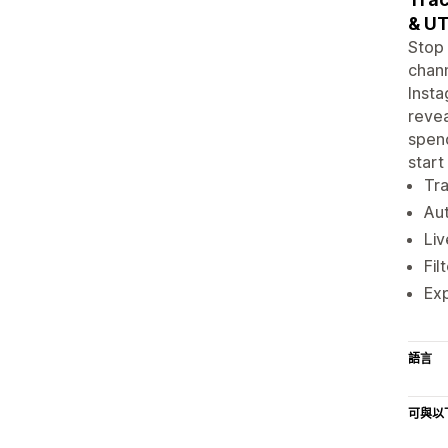
& UT
Stop
chann
Insta
revea
spend
start
Tra
Au
Liv
Fil
Exp
語言
可與以