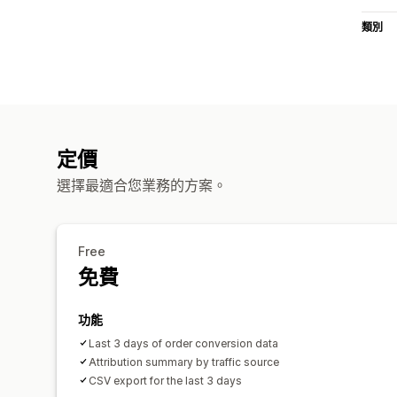
類別
定價
選擇最適合您業務的方案。
Free
免費
功能
Last 3 days of order conversion data
Attribution summary by traffic source
CSV export for the last 3 days