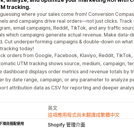
M tracking.
 guessing where your sales come from! Conversion Compas
els and campaigns drive real orders—not just clicks. Trac
gram, email campaigns, Reddit, TikTok, and any traffic so
ls which campaigns generate actual revenue. Make data-dr
. Cut underperforming campaigns & double-down on what wor
 tracking today!
ck orders from Google, Facebook, Klaviyo, Reddit, TikTok
tomatic UTM tracking shows source, medium, campaign, te
e dashboard displays order metrics and revenue totals by tr
ter by date range, campaign, or any parameter to analyze 
ort attribution data as CSV for reporting and deeper analys
英文
這項應用程式尚未翻譯成繁體中文
下項目搭配使用
Shopify 管理介面