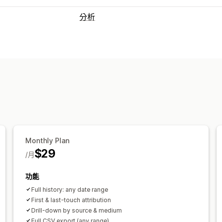
分析
行銷和銷售
行銷歸因
結帳分析
漏斗分析
Urchin
視覺化內容和報告
自訂控制面板
自訂報告
匯出報告
歷程
Monthly Plan
$29
/月
功能
Full history: any date range
First & last-touch attribution
Drill-down by source & medium
Full CSV export (any range)