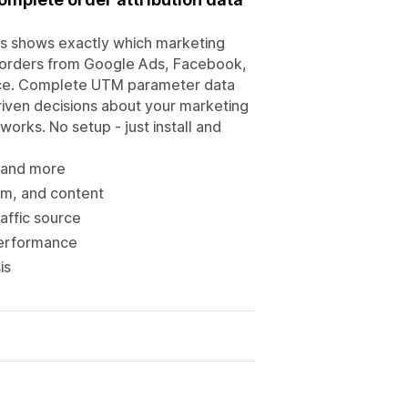
s shows exactly which marketing
k orders from Google Ads, Facebook,
urce. Complete UTM parameter data
iven decisions about your marketing
ks. No setup - just install and
, and more
rm, and content
affic source
performance
is