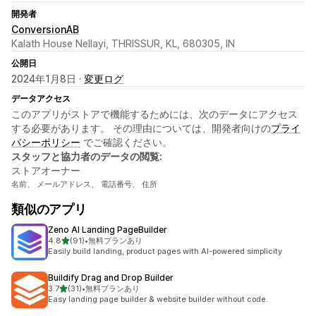
開発者
ConversionAB
Kalath House Nellayi, THRISSUR, KL, 680305, IN
公開日
2024年1月8日 ·
変更ログ
データアクセス
このアプリがストアで機能するためには、次のデータにアクセス
する必要があります。 その理由については、開発者向けの
プライ
バシーポリシー
でご確認ください。
スタッフと協力者のデータの閲覧:
ストアオーナー
名前、 メールアドレス、 電話番号、 住所
類似のアプリ
Zeno AI Landing PageBuilder
5つ星中
4.8
(91)
•
無料プランあり
合計レビュー数：91件
Easily build landing, product pages with AI-powered simplicity
Buildify Drag and Drop Builder
5つ星中
3.7
(31)
•
無料プランあり
合計レビュー数：31件
Easy landing page builder & website builder without code.