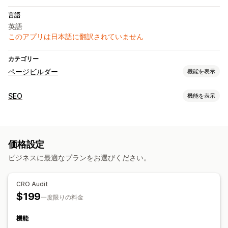
言語
英語
このアプリは日本語に翻訳されていません
カテゴリー
ページビルダー
機能を表示
ページの種類
SEO
機能を表示
ランディングページ
SEOツール
ページ管理
AI生成
コンテンツの最適化
テーマの最適化
AI生成
インサイトとヒント
監査
テスト
A/Bテスト
価格設定
パフォーマンスのモニタリング
ビジネスに最適なプランをお選びください。
監査
レポート
インサイトとヒント
分析
競合分析
キーワード分析
コンテンツ分析
コンバージョントラッキング
CRO Audit
A/Bテスト
$199
一度限りの料金
機能