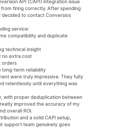
version API (CAPI) integration issue
rom firing correctly. After spending
 I decided to contact Conversios
ding service:
eme compatibility and duplicate
g technical insight
 no extra cost
t orders
long-term reliability
ent were truly impressive. They fully
d relentlessly until everything was
, with proper deduplication between
greatly improved the accuracy of my
nd overall ROI.
ttribution and a solid CAPI setup,
eir support team genuinely goes