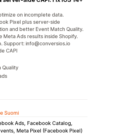
timize on incomplete data.
ok Pixel plus server-side
tion and better Event Match Quality.
e Meta Ads results inside Shopify.
. Support: info@conversios.io
ide CAPI
 Quality
ads
lle Suomi
ebook Ads
Facebook Catalog
events
Meta Pixel (Facebook Pixel)