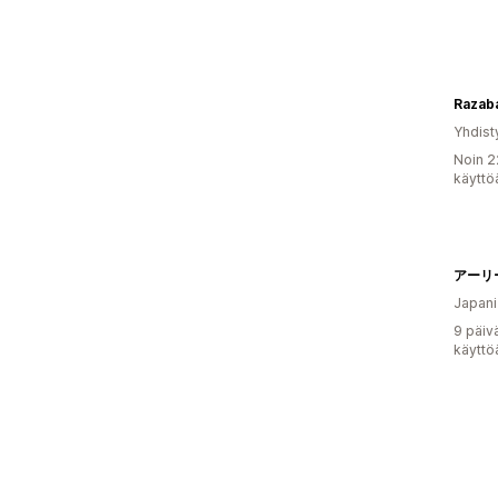
Razaba
Yhdist
Noin 2
käyttö
アーリ
Japani
9 päiv
käyttö