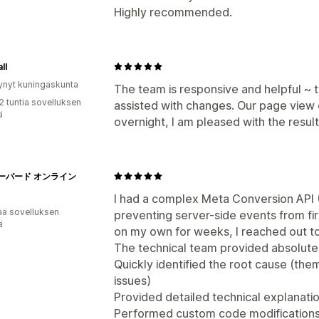
Highly recommended.
ll
ynyt kuningaskunta
The team is responsive and helpful ~ 
2 tuntia sovelluksen
assisted with changes. Our page view
ä
overnight, I am pleased with the result
ーバード オンライン
I had a complex Meta Conversion API (
ää sovelluksen
preventing server-side events from fir
ä
on my own for weeks, I reached out t
The technical team provided absolutel
Quickly identified the root cause (the
issues)
Provided detailed technical explanati
Performed custom code modifications 