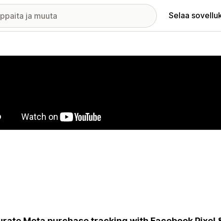
Selaa sovellu
elykuvagalleria
rate Meta purchase tracking with Facebook Pixel &