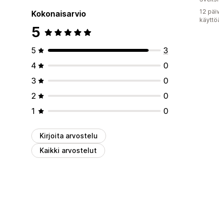
12 päi
Kokonaisarvio
käyttö
5
5
3
4
0
3
0
2
0
1
0
Kirjoita arvostelu
Kaikki arvostelut