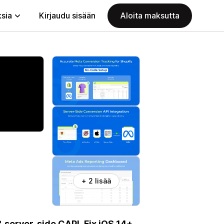
ksia
Kirjaudu sisään
Aloita maksutta
+ 2 lisää
 server-side CAPI. Fix iOS 14+