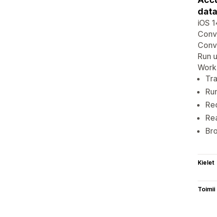
data
iOS 1
Conve
Conve
Run u
Works
Tra
Run
Red
Rea
Bro
Kielet
Toimii