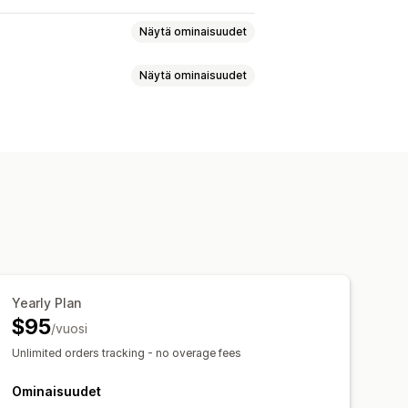
Näytä ominaisuudet
Näytä ominaisuudet
uranta
Tapahtumien seuranta
V)
Sitoutumisen mittarit
ROI-analyysi
emografinen analyysi
ytiikka
tio
Liikenteen lähde
oa koskevat tiedot
UTM-seuranta
Hylätty ostoskori
Yearly Plan
portit
Historiallinen analyysi
$95
/vuosi
Unlimited orders tracking - no overage fees
Ominaisuudet