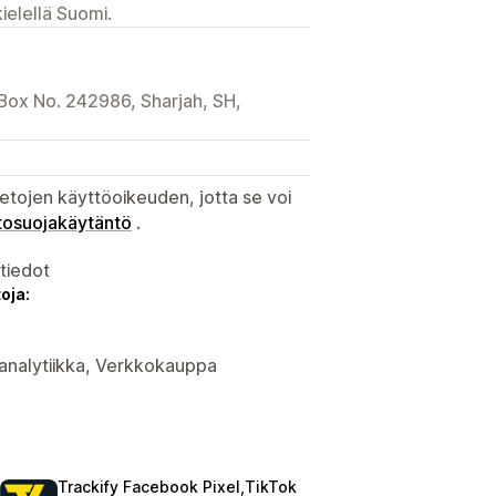
ielellä Suomi.
 Box No. 242986, Sharjah, SH,
etojen käyttöoikeuden, jotta se voi
tosuojakäytäntö
.
atiedot
oja:
 analytiikka, Verkkokauppa
Trackify Facebook Pixel,TikTok