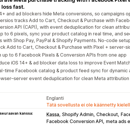
 loss fast.
4+ and ad blockers hide Meta conversions, so campaigns op
rsios tracks Add to Cart, Checkout & Purchase with Facebo
rsion API (CAPI), with event deduplication for clean attribu
p to 6 pixels, sync your product catalog in real time, and se
 with Shop Pay, PayPal & Shopify Payments. No-code setup
ck Add to Cart, Checkout & Purchase with Pixel + server-s
 up to 6 Facebook Pixels & Conversion APIs from one app
uce iOS 14+ & ad blocker data loss to improve Event Match
l-time Facebook catalog & product feed sync for dynamic 
wser–server event deduplication for clean Meta attribution
Englanti
Tätä sovellusta ei ole käännetty kiele
 seuraavan kanssa:
Kassa
Shopify Admin
Checkout
Fac
Facebook Conversion API
meta ads 