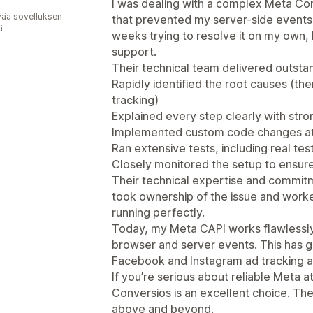
I was dealing with a complex Meta Con
vää sovelluksen
that prevented my server-side events f
ä
weeks trying to resolve it on my own,
support.
Their technical team delivered outstan
Rapidly identified the root causes (th
tracking)
Explained every step clearly with stron
Implemented custom code changes at
Ran extensive tests, including real tes
Closely monitored the setup to ensure 
Their technical expertise and commitm
took ownership of the issue and worke
running perfectly.
Today, my Meta CAPI works flawlessly
browser and server events. This has 
Facebook and Instagram ad tracking a
If you’re serious about reliable Meta a
Conversios is an excellent choice. Th
above and beyond.