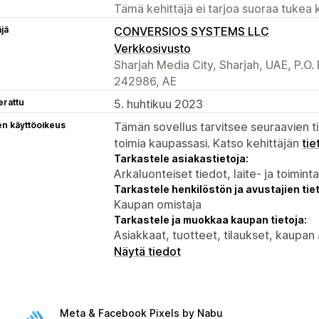
Tämä kehittäjä ei tarjoa suoraa tukea k
äjä
CONVERSIOS SYSTEMS LLC
Verkkosivusto
Sharjah Media City, Sharjah, UAE, P.O.
242986, AE
erattu
5. huhtikuu 2023
en käyttöoikeus
Tämän sovellus tarvitsee seuraavien ti
toimia kaupassasi. Katso kehittäjän
tie
Tarkastele asiakastietoja:
Arkaluonteiset tiedot, laite- ja toimint
Tarkastele henkilöstön ja avustajien tiet
Kaupan omistaja
Tarkastele ja muokkaa kaupan tietoja:
Asiakkaat, tuotteet, tilaukset, kaupan
Näytä tiedot
Meta & Facebook Pixels by Nabu