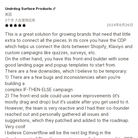
Undrdog Surface Products
美国
3个月 人在使用应用
2024年6月28日
This is a great solution for growing brands that need that little
extra to connect all the pieces. In its core you have the CDP
which helps us connect the dots between Shopify, Klaviyo and
custom campaigns like quizzes, surveys, etc.
On the other hand, you have this front-end builder with some
good landing page and popup templates to start from.
There are a few downsides, which I believe to be temporary:
1) There are a few bugs and inconsistencies when you're
building a
complex IF-THEN-ELSE campaign
2) The front-end side could use some improvements (it's
mostly drag and drop) but it's usable after you get used to it.
However, the team is very reactive and I had their co-founder
reached out and personally gathered all issues and
suggestions, which they patched and added to the roadmap.
Very cool!
I believe Convertflow will be the next big thing in the