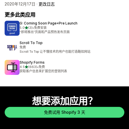
2020年12月17日 ·
更改日志
更多此类应用
G: Coming Soon Page+Pre Launch
星（满分 5 星）
5.0
(3)
•
免费安装
总共 3 条评论
“即将推出”页面和产品预热发布页面
Scroll To Top
免费
Scroll To Top 让不懂技术的用户也能打造酷炫网站
Shopify Forms
星（满分 5 星）
4.5
(663)
•
免费
总共 663 条评论
获取客户信息来扩展您的营销列表
想要添加应用？
免费试用 Shopify 3 天