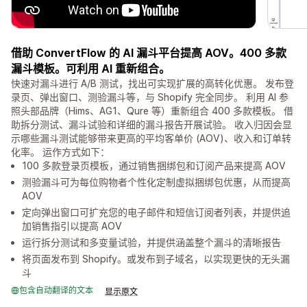
借助 ConvertFlow 的 AI 漏斗平台提高 AOV。400 多款
漏斗模板。可利用 AI 重新组合。
快速对漏斗进行 A/B 测试，找出可实现扩展的高转化优惠。 发布登
录页、弹出窗口、测验漏斗等，与 Shopify 完全同步。 利用 AI 参
照头部品牌（Hims、AG1、Qure 等）重新组合 400 多款模板。 借
助拆分测试、漏斗试验和详细的漏斗报告开展试验。 收入归因会显
示哪些漏斗测试能够带来更高的平均客单价 (AOV)、收入和订单转
化率。 运作方式如下：
100 多款登录页模板，通过销售捆绑包和订阅产品来提高 AOV
测验漏斗可为每位购物者个性化定制虚拟捆绑包优惠，从而提高
AOV
定向弹出窗口可扩充您的电子邮件和短信订阅者列表，并提供追
加销售指引以提高 AOV
运行拆分测试和多变量试验，并提供涵盖整个漏斗的清晰报告
将页面发布到 Shopify。或发布到子域名，以实现更快的无头漏
斗
包含自动翻译的文本
显示原文