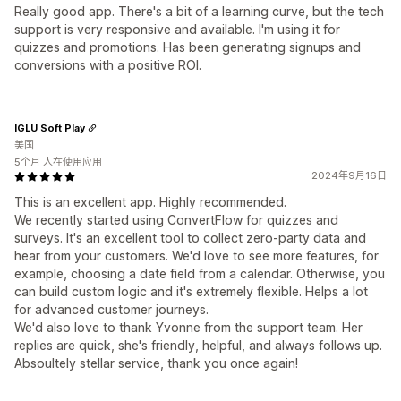
Really good app. There's a bit of a learning curve, but the tech
support is very responsive and available. I'm using it for
quizzes and promotions. Has been generating signups and
conversions with a positive ROI.
IGLU Soft Play
美国
5个月 人在使用应用
2024年9月16日
This is an excellent app. Highly recommended.
We recently started using ConvertFlow for quizzes and
surveys. It's an excellent tool to collect zero-party data and
hear from your customers. We'd love to see more features, for
example, choosing a date field from a calendar. Otherwise, you
can build custom logic and it's extremely flexible. Helps a lot
for advanced customer journeys.
We'd also love to thank Yvonne from the support team. Her
replies are quick, she's friendly, helpful, and always follows up.
Absoultely stellar service, thank you once again!