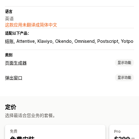
语言
英语
这款应用未翻译成简体中文
适配以下产品：
结账
Attentive
Klaviyo
Okendo
Omnisend
Postscript
Yotpo
类别
页面生成器
显示功能
页面类型
弹出窗口
显示功能
登陆页面
“即将推出”页面
常见问题解答
联系页面
弹出窗口
弹出窗口类型
表单
个人简介链接页面
自定义页面
促销弹出窗口
电子邮件弹出窗口
短信弹出窗口
购物车弹出窗口
管理页面
定价
退出意图
折扣
奖励
倒数计时器
新闻通讯
表单
横幅
公告
编辑器工具
元素
模板
自动化
全球分区
自定义字体
选择最适合您业务的套餐。
问卷调查
测验
同意弹出窗口
评论弹出窗口
自定义弹出窗口
自定义代码
代码片段
自动适应移动设备
延迟加载
CDN
管理弹出窗口
洞察和技巧
报告
分析
A/B 测试
跟踪
定向
API 和 Webhook
免费
Pro
编辑器工具
模板
自定义代码
自定义字体
本地化