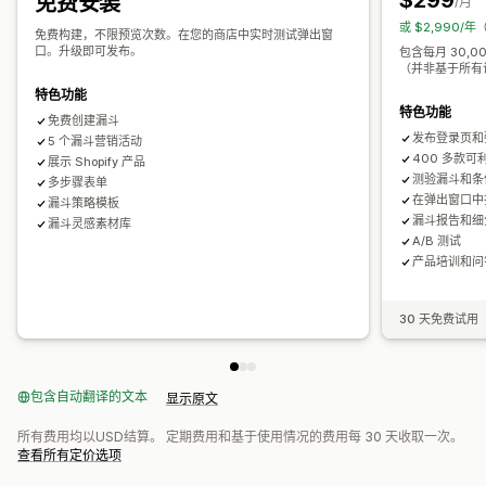
$299
免费安装
/月
电子邮件获取名单
短信获取名单
宣传活动
触发器和规则
或 $2,990/年
免费构建，不限预览次数。在您的商店中实时测试弹出窗
自动化
定向
地理位置
细分
标记
报告
分析
A/B 测试
跟踪
口。升级即可发布。
包含每月 30,
（并非基于所有
API 和 Webhook
特色功能
特色功能
免费创建漏斗
发布登录页和
5 个漏斗营销活动
400 多款可
展示 Shopify 产品
测验漏斗和条
多步骤表单
在弹出窗口中
漏斗策略模板
漏斗报告和细
漏斗灵感素材库
A/B 测试
产品培训和问
30 天免费试用
包含自动翻译的文本
显示原文
所有费用均以USD结算。 定期费用和基于使用情况的费用每 30 天收取一次。
查看所有定价选项