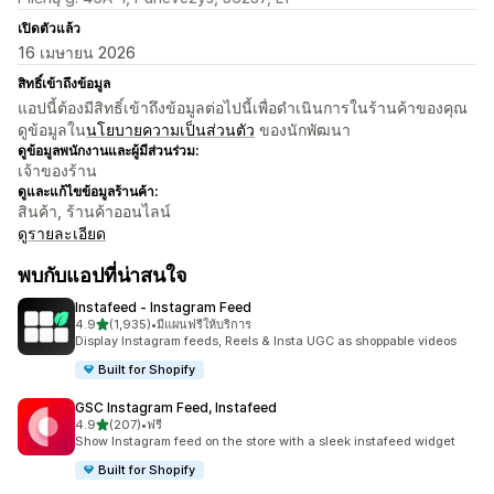
เปิดตัวแล้ว
16 เมษายน 2026
สิทธิ์เข้าถึงข้อมูล
แอปนี้ต้องมีสิทธิ์เข้าถึงข้อมูลต่อไปนี้เพื่อดำเนินการในร้านค้าของคุณ
ดูข้อมูลใน
นโยบายความเป็นส่วนตัว
ของนักพัฒนา
ดูข้อมูลพนักงานและผู้มีส่วนร่วม:
เจ้าของร้าน
ดูและแก้ไขข้อมูลร้านค้า:
สินค้า, ร้านค้าออนไลน์
ดูรายละเอียด
พบกับแอปที่น่าสนใจ
Instafeed ‑ Instagram Feed
เต็ม 5 ดาว
4.9
(1,935)
•
มีแผนฟรีให้บริการ
ทั้งหมด 1935 รีวิว
Display Instagram feeds, Reels & Insta UGC as shoppable videos
Built for Shopify
GSC Instagram Feed, Instafeed
เต็ม 5 ดาว
4.9
(207)
•
ฟรี
ทั้งหมด 207 รีวิว
Show Instagram feed on the store with a sleek instafeed widget
Built for Shopify