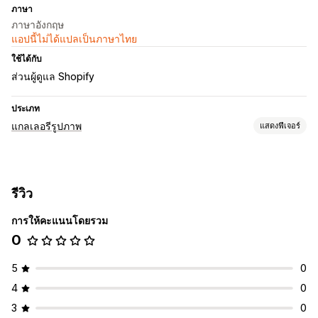
ภาษา
ภาษาอังกฤษ
แอปนี้ไม่ได้แปลเป็นภาษาไทย
ใช้ได้กับ
ส่วนผู้ดูแล Shopify
ประเภท
แกลเลอรีรูปภาพ
แสดงฟีเจอร์
ประเภทแกลเลอรี
ภาพสไลด์
Lightbox
สไลเดอร์
รีวิว
การปรับแต่ง
การให้คะแนนโดยรวม
สไตล์ที่กำหนดเอง
ตำแหน่งไอคอน
การปรับขนาดภาพ
0
การซูมรูปภาพ
เอฟเฟกต์โฮเวอร์
การเปลี่ยนรูปแบบตามการแสดงผลบนมือถือ
5
0
4
0
3
0