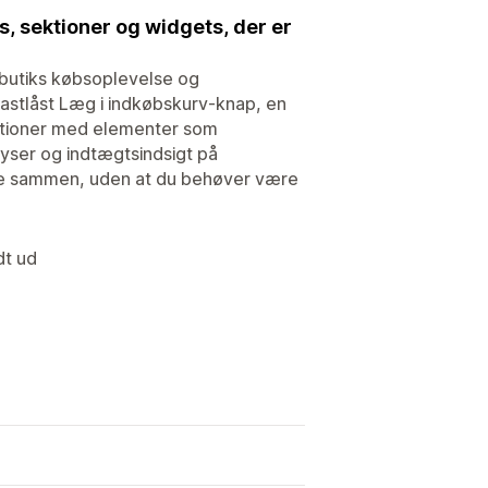
, sektioner og widgets, der er
in butiks købsoplevelse og
astlåst Læg i indkøbskurv-knap, en
sektioner med elementer som
lyser og indtægtsindsigt på
ere sammen, uden at du behøver være
dt ud