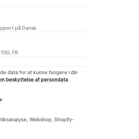
upport på Dansk.
2100, FR
e data for at kunne fungere i din
 om beskyttelse af persondata
.
e:
butiksanalyse, Webshop, Shopify-