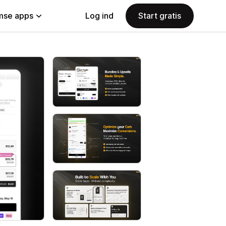
se apps
Log ind
Start gratis