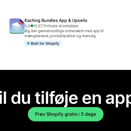
Kaching Bundles App & Upsells
ud af 5 stjerner
5,0
(5.077)
•
Gratis at installere
5077 anmeldelser i alt
Øg den gennemsnitlige ordreværdi med app til
mængderabat, produktpakker og mersalg
Built for Shopify
il du tilføje en ap
Prøv Shopify gratis i 3 dage