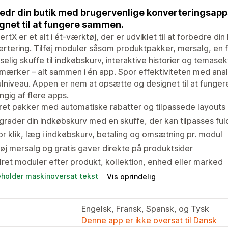
edr din butik med brugervenlige konverteringsapps
gnet til at fungere sammen.
rtX er et alt i ét-værktøj, der er udviklet til at forbedre d
rtering. Tilføj moduler såsom produktpakker, mersalg, en f
sselig skuffe til indkøbskurv, interaktive historier og tema
dsmærker – alt sammen i én app. Spor effektiviteten med ana
lniveau. Appen er nem at opsætte og designet til at fung
gig af flere apps.
et pakker med automatiske rabatter og tilpassede layouts
rader din indkøbskurv med en skuffe, der kan tilpasses ful
r klik, læg i indkøbskurv, betaling og omsætning pr. modul
føj mersalg og gratis gaver direkte på produktsider
ret moduler efter produkt, kollektion, enhed eller marked
eholder maskinoversat tekst
Vis oprindelig
Engelsk, Fransk, Spansk, og Tysk
Denne app er ikke oversat til Dansk