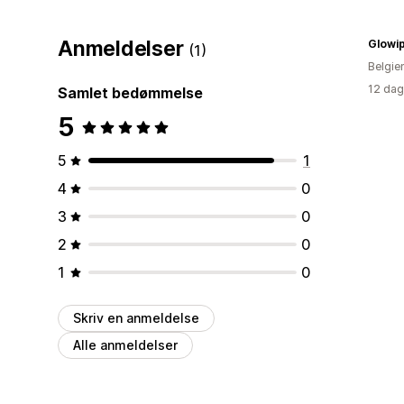
Anmeldelser
Glowi
(1)
Belgie
12 dag
Samlet bedømmelse
5
5
1
4
0
3
0
2
0
1
0
Skriv en anmeldelse
Alle anmeldelser