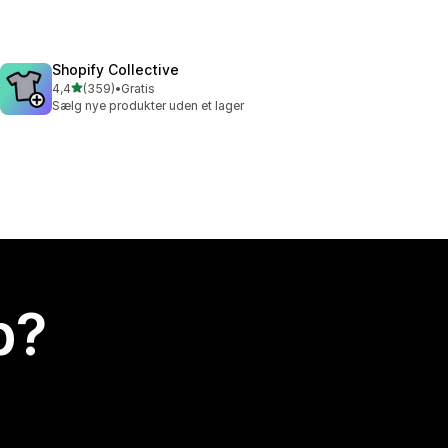
Shopify Collective
ud af 5 stjerner
4,4
(359)
•
Gratis
359 anmeldelser i alt
Sælg nye produkter uden et lager
p?