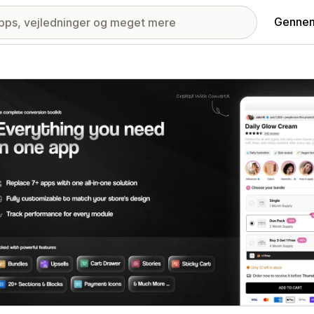
Gennem
ri med udvalgte billeder