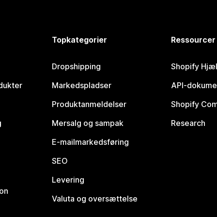
Topkategorier
Ressourcer
Dropshipping
Shopify Hjæ
dukter
Markedspladser
API-dokume
Produktanmeldelser
Shopify Co
g
Mersalg og sampak
Research
E-mailmarkedsføring
SEO
Levering
ion
Valuta og oversættelse