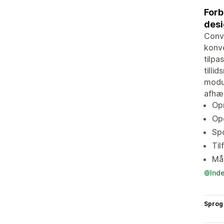
Forb
desi
Conve
konve
tilpa
tilli
modu
afhæn
Opr
Opg
Spo
Til
Mål
Ind
Sprog