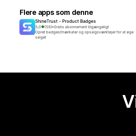
Flere apps som denne
ShineTrust ‑ Product Badges
ud af 5 stjerner
5,0
(59)
•
Gratis abonnement tilgængeligt
59 anmeldelser i alt
Opret badges/mærkater og opsalgsværktøjer for at øge
salget
V