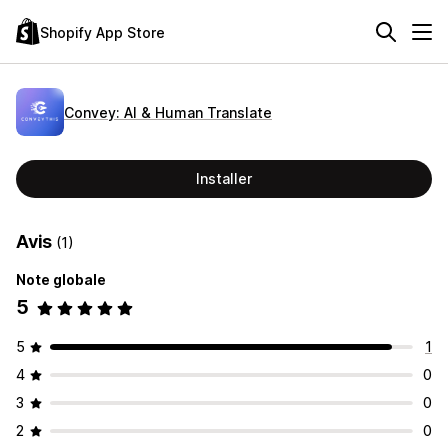
Shopify App Store
Convey: AI & Human Translate
Installer
Avis
(1)
Note globale
5
5
1
4
0
3
0
2
0