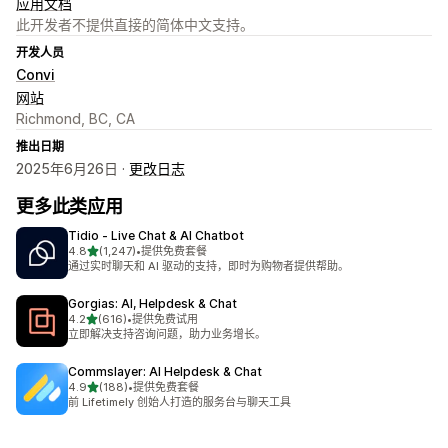
应用文档
此开发者不提供直接的简体中文支持。
开发人员
Convi
网站
Richmond, BC, CA
推出日期
2025年6月26日 ·
更改日志
更多此类应用
Tidio ‑ Live Chat & AI Chatbot
星（满分 5 星）
4.8
(1,247)
•
提供免费套餐
总共 1247 条评论
通过实时聊天和 AI 驱动的支持，即时为购物者提供帮助。
Gorgias: AI, Helpdesk & Chat
星（满分 5 星）
4.2
(616)
•
提供免费试用
总共 616 条评论
立即解决支持咨询问题，助力业务增长。
Commslayer: AI Helpdesk & Chat
星（满分 5 星）
4.9
(188)
•
提供免费套餐
总共 188 条评论
前 Lifetimely 创始人打造的服务台与聊天工具