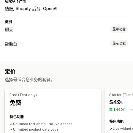
适配以下产品：
结账
Shopify 后台
OpenAI
类别
聊天
显示功能
实时消息传送
帮助台
显示功能
AI 聊天机器人
在线聊天
通过电子邮件发送聊天内容
多语言
渠道
客户洞察
电子邮件
在线聊天
聊天机器人
社交媒体
帮助中心
自动回复
定价
常见问题解答
弃购恢复
折扣
常见问题解答
问候
产品推荐
订单更新
选择最适合您业务的套餐。
工作流程自动化
交叉销售
增销
发送文字记录
自动回复
回复模板
AI 回复
AI 摘要
票务
统一收件箱
自动分配
Free (Test only)
Starter (Tier 
自定义
基于规则的触发器
升级
标记
订单跟踪
客户通知
反馈问卷
$49
免费
/月
颜色和字体
表情符号和贴纸
聊天窗口
欢迎消息
聊天按钮
标记
多语言
分析
报告
或 $490/年（
聊天分配
聊天流程
代理头像
特色功能
特色功能
Unlimited test chats - No live access
Live widget 
Unlimited product catalogue