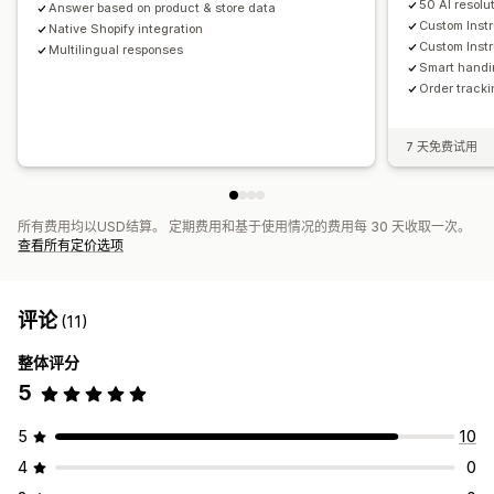
50 AI resolu
Answer based on product & store data
Custom Instr
Native Shopify integration
Custom Instr
Multilingual responses
Smart handi
Order trackin
7 天免费试用
所有费用均以USD结算。 定期费用和基于使用情况的费用每 30 天收取一次。
查看所有定价选项
评论
(11)
整体评分
5
5
10
4
0