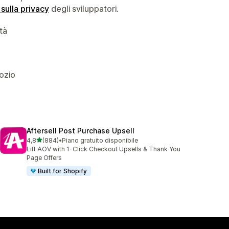
 sulla privacy
degli sviluppatori.
ità
gozio
Aftersell Post Purchase Upsell
stelle su 5
4,8
(884)
•
Piano gratuito disponibile
884 recensioni totali
Lift AOV with 1-Click Checkout Upsells & Thank You
Page Offers
Built for Shopify