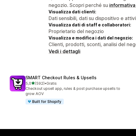
negozio. Scopri perché su
informativa
Visualizza dati clienti:
Dati sensibili, dati su dispositivo e attiv
Visualizza dati di staff e collaboratori:
Proprietario del negozio
Visualizza e modifica i dati del negozio:
Clienti, prodotti, sconti, analisi del ne
Vedi i dettagli
SMART Checkout Rules & Upsells
stelle su 5
5,0
(592)
•
Gratis
592 recensioni totali
Checkout upsell app, rules & post purchase upsells to
grow AOV
Built for Shopify