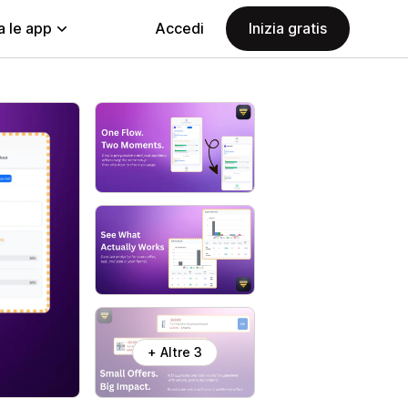
a le app
Accedi
Inizia gratis
+ Altre 3