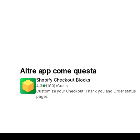
Altre app come questa
Shopify Checkout Blocks
stelle su 5
4,3
(180)
•
Gratis
180 recensioni totali
Customize your Checkout, Thank you and Order status
pages