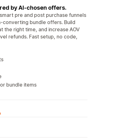
red by AI-chosen offers.
e smart pre and post purchase funnels
h-converting bundle offers. Build
 at the right time, and increase AOV
evel refunds. Fast setup, no code,
ts
e
for bundle items
o