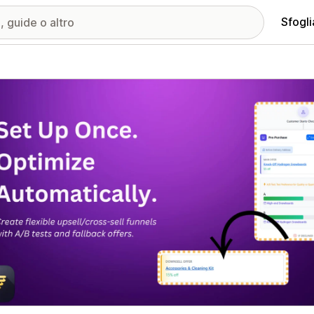
Sfogli
ria immagini in evidenza