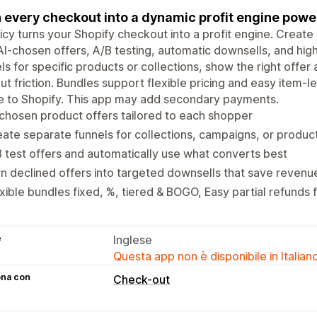
 every checkout into a dynamic profit engine powe
cy turns your Shopify checkout into a profit engine. Creat
AI-chosen offers, A/B testing, automatic downsells, and hig
ls for specific products or collections, show the right offer
ut friction. Bundles support flexible pricing and easy item-l
e to Shopify. This app may add secondary payments.
chosen product offers tailored to each shopper
ate separate funnels for collections, campaigns, or produc
 test offers and automatically use what converts best
n declined offers into targeted downsells that save revenu
xible bundles fixed, %, tiered & BOGO, Easy partial refunds 
e
Inglese
Questa app non è disponibile in Italian
ona con
Check-out