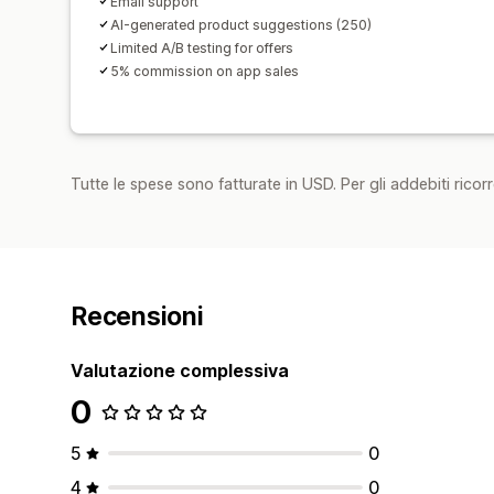
Email support
AI-generated product suggestions (250)
Limited A/B testing for offers
5% commission on app sales
Tutte le spese sono fatturate in USD. Per gli addebiti ricorre
Recensioni
Valutazione complessiva
0
5
0
4
0