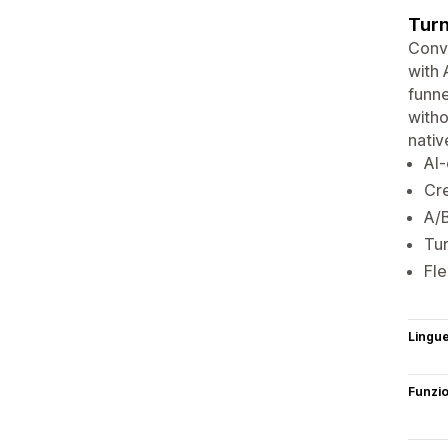
Turn
Convi
with 
funne
witho
nativ
AI-
Cre
A/B
Tur
Fle
Lingu
Funzi