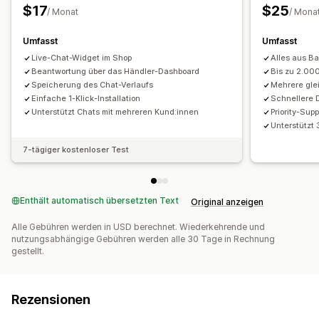
$17
$25
/ Monat
/ Mona
Umfasst
Umfasst
Live-Chat-Widget im Shop
Alles aus Ba
Beantwortung über das Händler-Dashboard
Bis zu 2.00
Speicherung des Chat-Verlaufs
Mehrere gle
Einfache 1-Klick-Installation
Schnellere 
Unterstützt Chats mit mehreren Kund:innen
Priority-Supp
Unterstützt
7-tägiger kostenloser Test
Enthält automatisch übersetzten Text
Original anzeigen
Alle Gebühren werden in USD berechnet. Wiederkehrende und
nutzungsabhängige Gebühren werden alle 30 Tage in Rechnung
gestellt.
Rezensionen