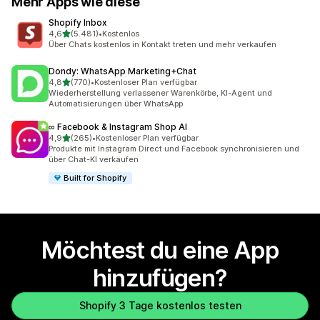
Mehr Apps wie diese
Shopify Inbox
von 5 Sternen
4,6
(5.481)
•
Kostenlos
5481 Rezensionen insgesamt
Über Chats kostenlos in Kontakt treten und mehr verkaufen
Dondy: WhatsApp Marketing+Chat
von 5 Sternen
4,8
(770)
•
Kostenloser Plan verfügbar
770 Rezensionen insgesamt
Wiederherstellung verlassener Warenkörbe, KI-Agent und
Automatisierungen über WhatsApp
∞ Facebook & Instagram Shop AI
von 5 Sternen
4,9
(265)
•
Kostenloser Plan verfügbar
265 Rezensionen insgesamt
Produkte mit Instagram Direct und Facebook synchronisieren und
über Chat-KI verkaufen
Built for Shopify
Möchtest du eine App
hinzufügen?
Shopify 3 Tage kostenlos testen