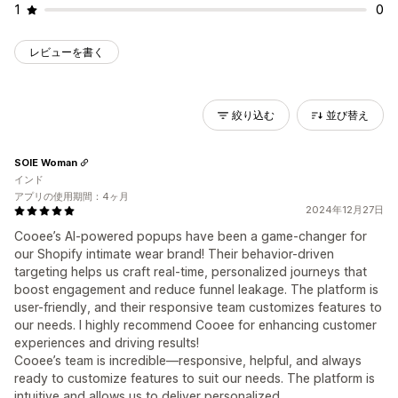
1
0
レビューを書く
絞り込む
並び替え
SOIE Woman
インド
アプリの使用期間：4ヶ月
2024年12月27日
Cooee’s AI-powered popups have been a game-changer for
our Shopify intimate wear brand! Their behavior-driven
targeting helps us craft real-time, personalized journeys that
boost engagement and reduce funnel leakage. The platform is
user-friendly, and their responsive team customizes features to
our needs. I highly recommend Cooee for enhancing customer
experiences and driving results!
Cooee’s team is incredible—responsive, helpful, and always
ready to customize features to suit our needs. The platform is
intuitive and allows us to deliver personalized