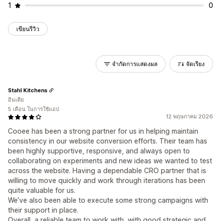
1
0
เขียนรีวิว
จำกัดการแสดงผล
จัดเรียง
Stahl Kitchens
อินเดีย
5 เดือน ในการใช้แอป
12 พฤษภาคม 2026
Cooee has been a strong partner for us in helping maintain
consistency in our website conversion efforts. Their team has
been highly supportive, responsive, and always open to
collaborating on experiments and new ideas we wanted to test
across the website. Having a dependable CRO partner that is
willing to move quickly and work through iterations has been
quite valuable for us.
We’ve also been able to execute some strong campaigns with
their support in place.
Overall, a reliable team to work with, with good strategic and