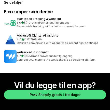
Se detaljer
Flere apper som denne
eventabee Tracking & Consent
av 5 stjerner
5,0
(1)
•
Gratis abonnement tilgjengelig
Totalt 1 omtaler
Server-side tracking with a built-in consent banner
Microsoft Clarity: AI Insights
av 5 stjerner
4,6
(1 817)
•
Gratis
Totalt 1817 omtaler
Optimize conversions with AI analytics, recordings, heatmaps
wetracked.io Connect
av 5 stjerner
4,7
(98)
•
Gratis prøveperiode tilgjengelig
Totalt 98 omtaler
Connect your store to the wetracked.io ad tracking platform
Vil du legge til en app?
Prøv Shopify gratis i tre dager