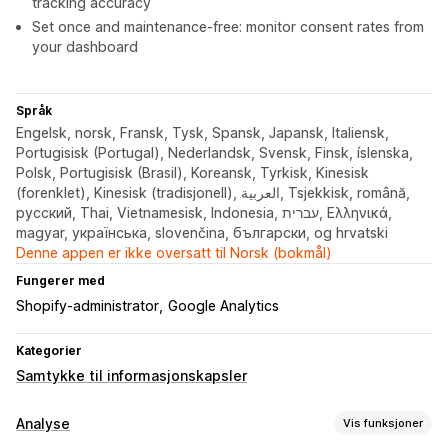
tracking accuracy
Set once and maintenance-free: monitor consent rates from
your dashboard
Språk
Engelsk, norsk, Fransk, Tysk, Spansk, Japansk, Italiensk,
Portugisisk (Portugal), Nederlandsk, Svensk, Finsk, íslenska,
Polsk, Portugisisk (Brasil), Koreansk, Tyrkisk, Kinesisk
(forenklet), Kinesisk (tradisjonell), العربية, Tsjekkisk, română,
русский, Thai, Vietnamesisk, Indonesia, עברית, Ελληνικά,
magyar, українська, slovenčina, български, og hrvatski
Denne appen er ikke oversatt til Norsk (bokmål)
Fungerer med
Shopify-administrator
Google Analytics
Kategorier
Samtykke til informasjonskapsler
Analyse
Vis funksjoner