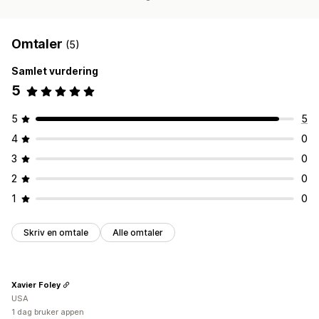
Omtaler
(5)
Samlet vurdering
5
5
5
4
0
3
0
2
0
1
0
Skriv en omtale
Alle omtaler
Xavier Foley
USA
1 dag bruker appen