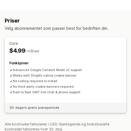
Kundeatferd
Aktivitetssporing
Segmentering
Sidevisninger
Priser
Markedsføring og salg
Velg abonnementet som passer best for bedriften din.
Kasseanalyse
Kjøpssporing
Visuelt og rapporter
Core
$4.99
Samtykke av personvernforordningen
/ måned
Funksjoner
Advanced Google Consent Mode v2 support
Works with Shopify native cookie banner
No coding required to install
No third-party cookie banners required
8am to 8pm GMT live chat & phone support
30-dagers gratis prøveperiode
Alle kostnader faktureres i USD. Gjentagende og bruksbaserte
kostnader faktureres hver 30. dag.