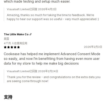
which made testing and setup much easier.
Visualsoft Limited已回复 2026年4月2日
Amazing, thanks so much for taking the time to feedback. We're
happy to hear our support was so useful - very much appreciated :)
The Little Make Co
英国
4个月 人在使用应用
2026年2月3日
Cookease has helped me implement Advanced Consent Mode
so easily, and now I'm benefitting from having even more user
data for my store to help me make big decisions
Visualsoft Limited已回复 2026年2月24日
Thank you for the review - and congratulations on the extra data you
are seeing come through now!
支持