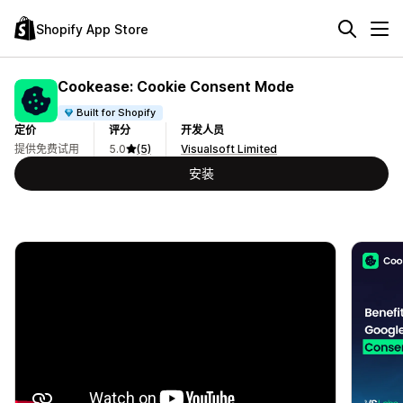
Shopify App Store
Cookease: Cookie Consent Mode
Built for Shopify
定价
评分
开发人员
提供免费试用
5.0
(5)
Visualsoft Limited
安装