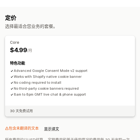
客户行为
活动跟踪
细分
页面浏览量
定价
营销和销售
选择最适合您业务的套餐。
结账分析
购买跟踪
视觉和报告
Core
$4.99
GDPR 合规
/月
特色功能
Advanced Google Consent Mode v2 support
Works with Shopify native cookie banner
No coding required to install
No third-party cookie banners required
8am to 8pm GMT live chat & phone support
30 天免费试用
包含未翻译的文本
显示译文
所有费用均以USD结算。 定期费用和基于使用情况的费用每 30 天收取一次。