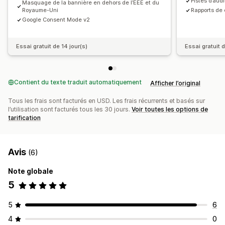
Pistes d’au
Masquage de la bannière en dehors de l’EEE et du
Royaume-Uni
Rapports de 
Google Consent Mode v2
Essai gratuit de 14 jour(s)
Essai gratuit d
Contient du texte traduit automatiquement
Afficher l’original
Tous les frais sont facturés en USD. Les frais récurrents et basés sur
l’utilisation sont facturés tous les 30 jours.
Voir toutes les options de
tarification
Avis
(6)
Note globale
5
5
6
4
0