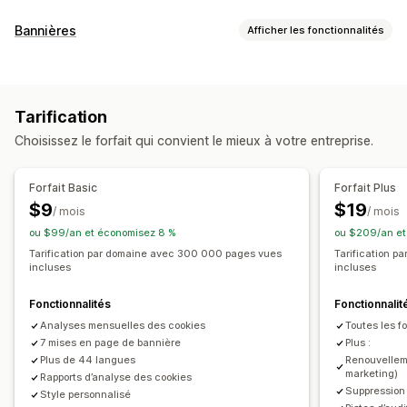
Options d’affichage
Bannières
Afficher les fonctionnalités
Lien vers la police
Sélecteur de préférence
Type de bannière
Géolocalisation
Conception de bannière
Consentement aux cookies
Conformité au RGPD
Image de marque personnalisée
Texte personnalisé
Tarification
Notification
Multilingue
Détection de la langue
Traduction
Choisissez le forfait qui convient le mieux à votre entreprise.
Optimisation pour le format mobile
Assistance headless
Personnalisation
Position de bannière
Affichage fixe
Couleur et police
Conformité en matière de confidentialité
Forfait Basic
Forfait Plus
Optimisation pour le format mobile
Ciblage géographique
Blocage automatique
Journaux de consentement
$9
$19
/ mois
/ mois
Expiration du consentement
Lecteur de cookies
ou $99/an et économisez 8 %
ou $209/an et
Analyses de données et génération de rapports
Générateur de politiques
Tarification par domaine avec 300 000 pages vues
Tarification 
Rapports de trafic
incluses
incluses
Réglementation
Fonctionnalités
Fonctionnalit
APA-NZPA
APPI
CCPA
CPRA
CTDPA
ePrivacy
FADP
Analyses mensuelles des cookies
Toutes les f
RGPD
LGPD
PDPA
PIPEDA
POPIA
UCPA
VCDPA
7 mises en page de bannière
Plus :
Plus de 44 langues
Renouvellem
marketing)
Rapports d’analyse des cookies
Suppression
Style personnalisé