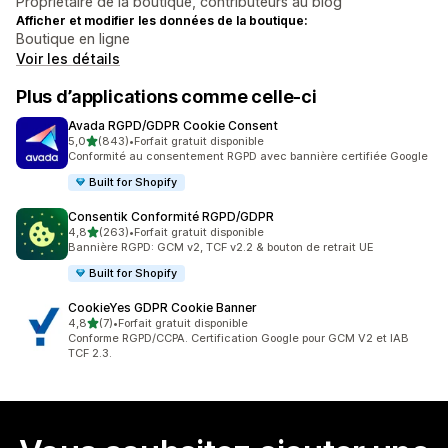
Propriétaire de la boutique, contributeurs au blog
Afficher et modifier les données de la boutique:
Boutique en ligne
Voir les détails
Plus d’applications comme celle-ci
Avada RGPD/GDPR Cookie Consent
étoile(s) sur 5
5,0
(843)
•
Forfait gratuit disponible
843 avis au total
Conformité au consentement RGPD avec bannière certifiée Google
Built for Shopify
Consentik Conformité RGPD/GDPR
étoile(s) sur 5
4,8
(263)
•
Forfait gratuit disponible
263 avis au total
Bannière RGPD: GCM v2, TCF v2.2 & bouton de retrait UE
Built for Shopify
CookieYes GDPR Cookie Banner
étoile(s) sur 5
4,8
(7)
•
Forfait gratuit disponible
7 avis au total
Conforme RGPD/CCPA. Certification Google pour GCM V2 et IAB
TCF 2.3.