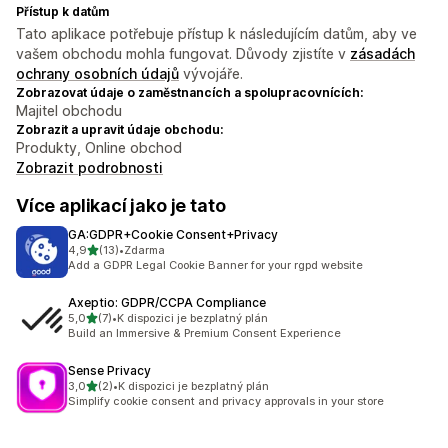
Přístup k datům
Tato aplikace potřebuje přístup k následujícím datům, aby ve
vašem obchodu mohla fungovat. Důvody zjistíte v
zásadách
ochrany osobních údajů
vývojáře.
Zobrazovat údaje o zaměstnancích a spolupracovnících:
Majitel obchodu
Zobrazit a upravit údaje obchodu:
Produkty, Online obchod
Zobrazit podrobnosti
Více aplikací jako je tato
GA:GDPR+Cookie Consent+Privacy
z 5 hvězd
4,9
(13)
•
Zdarma
Celkový počet recenzí: 13
Add a GDPR Legal Cookie Banner for your rgpd website
Axeptio: GDPR/CCPA Compliance
z 5 hvězd
5,0
(7)
•
K dispozici je bezplatný plán
Celkový počet recenzí: 7
Build an Immersive & Premium Consent Experience
Sense Privacy
z 5 hvězd
3,0
(2)
•
K dispozici je bezplatný plán
Celkový počet recenzí: 2
Simplify cookie consent and privacy approvals in your store