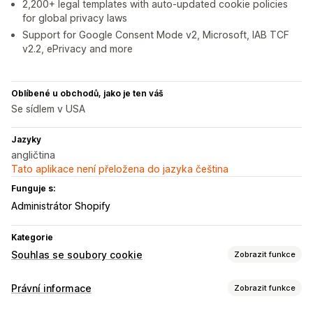
2,200+ legal templates with auto-updated cookie policies
for global privacy laws
Support for Google Consent Mode v2, Microsoft, IAB TCF
v2.2, ePrivacy and more
Oblíbené u obchodů, jako je ten váš
Se sídlem v USA
Jazyky
angličtina
Tato aplikace není přeložena do jazyka čeština
Funguje s:
Administrátor Shopify
Kategorie
Souhlas se soubory cookie
Zobrazit funkce
Možnosti zobrazení
Právní informace
Zobrazit funkce
Odkaz na zásady
Vlastní CSS
Výběr předvoleb