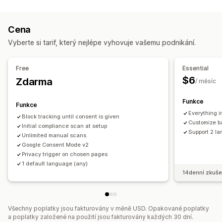
Dodržování předpisů
Geolokace
Design bannerů
Vlastní prosazování značky
Přístupnost
Varování u produktů
Ochrana dat
Vlastní text
Více jazyků
Detekce jazyka
Překlad
Cena
Smluvní podmínky
Řízení zásad
Responzivní design pro mobilní zařízení
Podpora headless
Vyberte si tarif, který nejlépe vyhovuje vašemu podnikání.
Výkazy dodržování předpisů
Dodržování předpisů na ochranu osobních údajů
Přizpůsobení
Dodržování předpisů na přístupnost
Free
Essential
Zaškrtávací pole
Automaticky otevíraná okna
Automatické blokování
Protokoly souhlasů
$6
Zdarma
/ měsíc
Barva a písmo
Pozice widgetu
Vlastní CSS
Vlastní kód
Vypršení souhlasu
Čtečka souborů cookie
Správa dat
Omezení stránek
Cílení na produkty
Geolokace
Funkce
Generátor zásad
Funkce
Více jazyků
Zapamatovat si mě
Vlastní text
Tlačítka
Everything in
Block tracking until consent is given
Regulace
Customize ba
Initial compliance scan at setup
Support 2 l
APA-NZPA
APPI
CCPA
CPRA
CTDPA
ePrivacy
FADP
Unlimited manual scans
Google Consent Mode v2
GDPR
LGPD
PDPA
PIPEDA
POPIA
UCPA
VCDPA
Privacy trigger on chosen pages
1 default language (any)
14denní zkuše
Všechny poplatky jsou fakturovány v měně USD. Opakované poplatky
a poplatky založené na použití jsou fakturovány každých 30 dní.