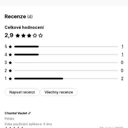
Recenze
(4)
Celkové hodnocení
2,9
5
1
4
1
3
0
2
0
1
2
Napsat recenzi
Všechny recenze
Chantal Vaulet
Polsko
Doba používání aplikace: 5 dny