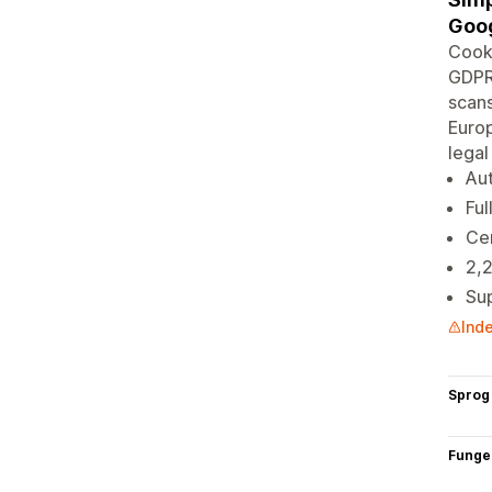
Goo
Cooki
GDPR
scans
Europ
legal
Aut
Ful
Cen
2,2
Su
Inde
Sprog
Funge