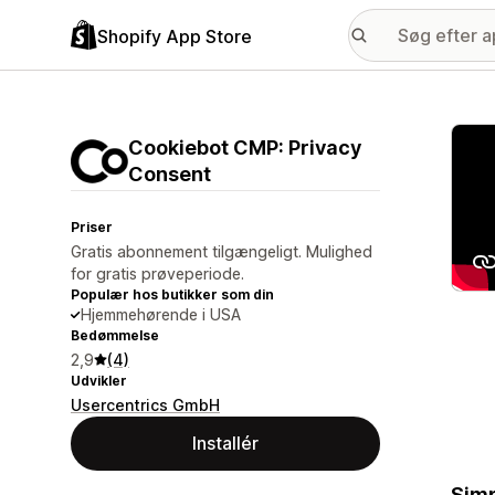
Shopify App Store
Galle
Cookiebot CMP: Privacy
Consent
Priser
Gratis abonnement tilgængeligt. Mulighed
for gratis prøveperiode.
Populær hos butikker som din
Hjemmehørende i USA
Bedømmelse
2,9
(4)
Udvikler
Usercentrics GmbH
Installér
Simp