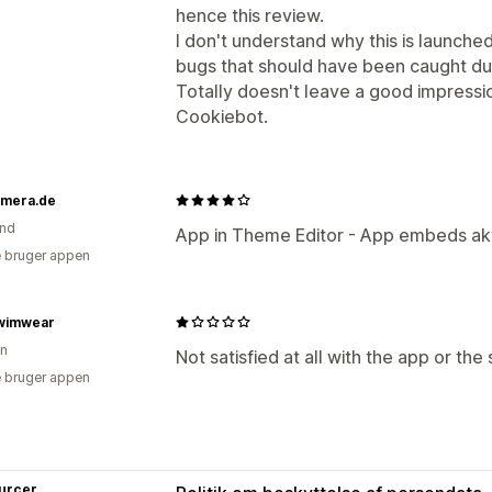
hence this review.
I don't understand why this is launche
bugs that should have been caught dur
Totally doesn't leave a good impressi
Cookiebot.
amera.de
and
App in Theme Editor - App embeds akt
 bruger appen
wimwear
en
Not satisfied at all with the app or the
 bruger appen
urcer