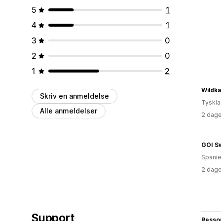
5
1
4
1
3
0
2
0
1
2
Wildk
Skriv en anmeldelse
Tyskl
Alle anmeldelser
2 dage
GOI S
Spani
2 dage
Support
Resso