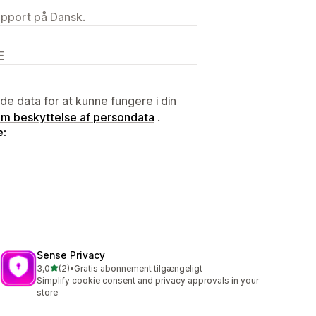
upport på Dansk.
E
e data for at kunne fungere i din
 om beskyttelse af persondata
.
e:
Sense Privacy
ud af 5 stjerner
3,0
(2)
•
Gratis abonnement tilgængeligt
2 anmeldelser i alt
Simplify cookie consent and privacy approvals in your
store