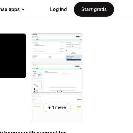
se apps
Log ind
Start gratis
+ 1 mere
e banner with support for