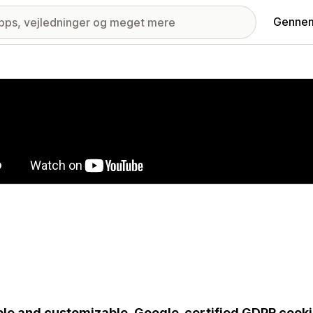
Gennem
ri med udvalgte billeder
le and customizable, Google-certified GDPR cooki