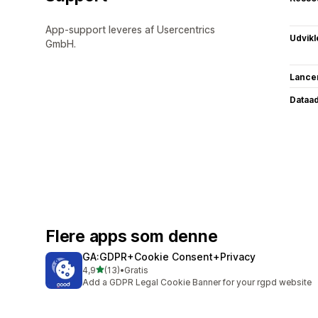
App-support leveres af Usercentrics
Udvikl
GmbH.
Lance
Dataa
Flere apps som denne
GA:GDPR+Cookie Consent+Privacy
ud af 5 stjerner
4,9
(13)
•
Gratis
13 anmeldelser i alt
Add a GDPR Legal Cookie Banner for your rgpd website