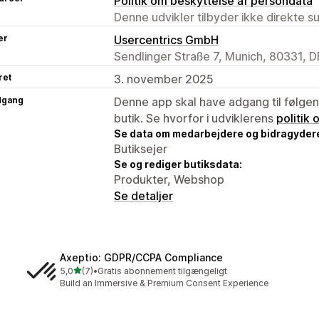
Politik om beskyttelse af persondata
Denne udvikler tilbyder ikke direkte s
er
Usercentrics GmbH
Sendlinger Straße 7, Munich, 80331, D
ret
3. november 2025
dgang
Denne app skal have adgang til følgend
butik. Se hvorfor i udviklerens
politik
Se data om medarbejdere og bidragyder
Butiksejer
Se og rediger butiksdata:
Produkter, Webshop
Se detaljer
Axeptio: GDPR/CCPA Compliance
ud af 5 stjerner
5,0
(7)
•
Gratis abonnement tilgængeligt
7 anmeldelser i alt
Build an Immersive & Premium Consent Experience