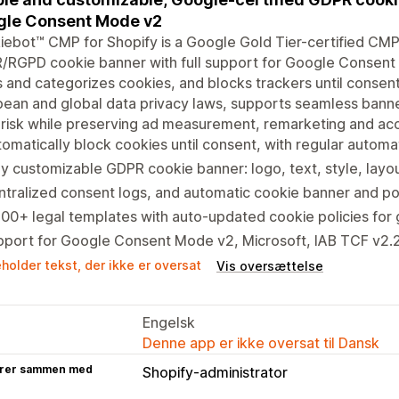
gle Consent Mode v2
ebot™ CMP for Shopify is a Google Gold Tier-certified CMP
/RGPD cookie banner with full support for Google Consent
 and categorizes cookies, and blocks trackers until consent 
ean and global data privacy laws, supports seamless banne
 risk while preserving ad measurement, remarketing and acc
omatically block cookies until consent, with regular automa
ly customizable GDPR cookie banner: logo, text, style, layo
tralized consent logs, and automatic cookie banner and pol
00+ legal templates with auto-updated cookie policies for 
pport for Google Consent Mode v2, Microsoft, IAB TCF v2.
holder tekst, der ikke er oversat
Vis oversættelse
Engelsk
Denne app er ikke oversat til Dansk
rer sammen med
Shopify-administrator