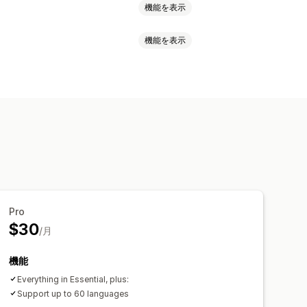
機能を表示
機能を表示
定セレクター
ジオロケーション
グ
カスタムテキスト
複数言語
ライバシー
利用規約
ポリシー管理
レスサポート
自動ブロック
同意ログ
フォント
ウィジェット配置
ータ管理
ポリシージェネレーター
制限
商品ターゲティング
存
カスタムテキスト
ボタン
PA
eプライバシー
FADP
GDPR
Pro
VCDPA
$30
/月
機能
Everything in Essential, plus:
Support up to 60 languages