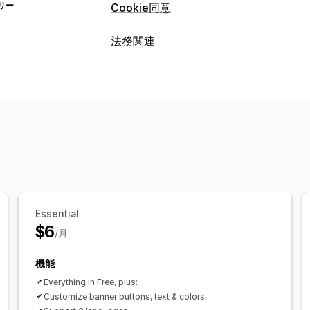
リー
Cookie同意
表示オプション
法務関連
ポリシーリンク
カスタムCSS
優先設
コンプライアンス
バナーデザイン
カスタムブランディン
アクセシビリティ
商品警告
データプ
言語の検出
翻訳
モバイル対応
ヘッド
コンプライアンスレポート
プライバシーのコンプライアンス
カスタマイズ
アクセシビリティのコンプライアンス
チェックボックス
ポップアップ
色と
同意の期限切れ
Cookieスキャナー
デ
カスタムCSS
カスタムコード
ページ
規則
ジオロケーション
複数言語
情報の保
APA-NZPA
APPI
CCPA
CPRA
CTD
Essential
LGPD
PDPA
PIPEDA
POPIA
UCPA
$6
/月
機能
Everything in Free, plus:
Customize banner buttons, text & colors