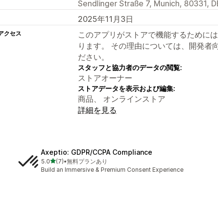
Sendlinger Straße 7, Munich, 80331, D
2025年11月3日
アクセス
このアプリがストアで機能するためには
ります。 その理由については、開発者
ださい。
スタッフと協力者のデータの閲覧:
ストアオーナー
ストアデータを表示および編集:
商品、 オンラインストア
詳細を見る
Axeptio: GDPR/CCPA Compliance
5つ星中
5.0
(7)
•
無料プランあり
合計レビュー数：7件
Build an Immersive & Premium Consent Experience