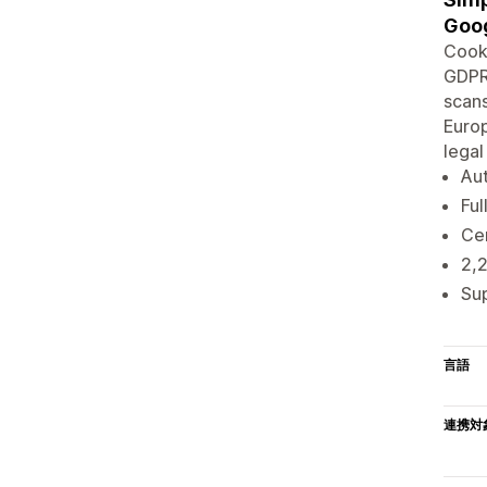
Goo
Cooki
GDPR
scans
Europ
legal
Aut
Ful
Cen
2,2
Su
言語
連携対