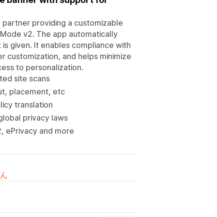
 partner providing a customizable
 Mode v2. The app automatically
is given. It enables compliance with
r customization, and helps minimize
ess to personalization.
ted site scans
ut, placement, etc
icy translation
global privacy laws
2, ePrivacy and more
ん