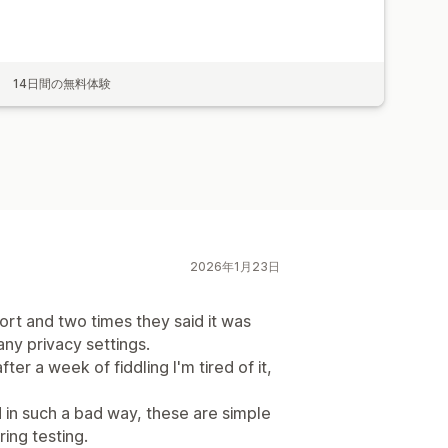
14日間の無料体験
2026年1月23日
ort and two times they said it was
any privacy settings.
fter a week of fiddling I'm tired of it,
d in such a bad way, these are simple
ing testing.