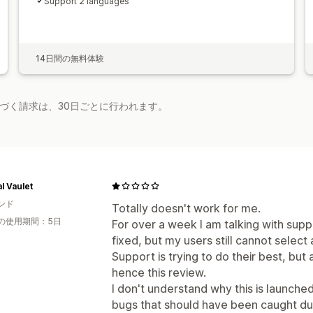
Support 2 languages
14日間の無料体験
基づく請求は、30日ごとに行われます。
l Vaulet
ンド
Totally doesn't work for me.
の使用期間：5日
For over a week I am talking with supp
fixed, but my users still cannot select 
Support is trying to do their best, but a
hence this review.
I don't understand why this is launche
bugs that should have been caught dur