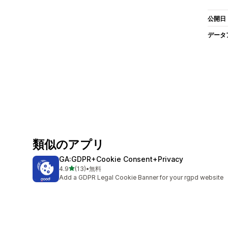
公開日
データ
類似のアプリ
GA:GDPR+Cookie Consent+Privacy
5つ星中
4.9
(13)
•
無料
合計レビュー数：13件
Add a GDPR Legal Cookie Banner for your rgpd website