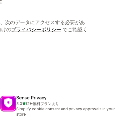
E
、次のデータにアクセスする必要があ
向けの
プライバシーポリシー
でご確認く
Sense Privacy
5つ星中
3.0
(2)
•
無料プランあり
合計レビュー数：2件
Simplify cookie consent and privacy approvals in your
store