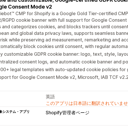
gle Consent Mode v2
ebot™ CMP for Shopify is a Google Gold Tier-certified CMP
/RGPD cookie banner with full support for Google Consent
 and categorizes cookies, and blocks trackers until consent 
ean and global data privacy laws, supports seamless banne
 risk while preserving ad measurement, remarketing and acc
omatically block cookies until consent, with regular automa
ly customizable GDPR cookie banner: logo, text, style, layo
tralized consent logs, and automatic cookie banner and pol
00+ legal templates with auto-updated cookie policies for 
pport for Google Consent Mode v2, Microsoft, IAB TCF v2.
英語
このアプリは日本語に翻訳されていませ
象システム・アプリ
Shopify管理者ページ