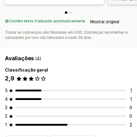
CTDPA
Privacidade eletrônica
FADP
Regulamento de proteção de dados
LGPD
PDPA
PIPEDA
Contém texto traduzido automaticamente
Mostrar original
POPIA
UCPA
VCDPA
Todas as cobranças são faturadas em USD. Cobranças recorrentes e
calculadas por uso são faturadas a cada 30 dias.
Avaliações
(4)
Classificação geral
2,9
5
1
4
1
3
0
2
0
1
2