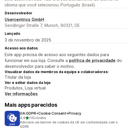
idioma que você selecionou: Português (brasil).
Desenvolvedor
Usercentrics GmbH
Sendlinger Straße 7, Munich, 80331, DE
Lançado
3 de novembro de 2025
Acesso aos dados
Este app precisa de acesso aos seguintes dados para
funcionar em sua loja. Consulte a
política de privacidade
do
desenvolvedor para saber o motivo.
Visualizar dados de membros da equipe e colaboradores:
Titular da loja
Ver e editar dados da loja:
Produtos, Loja virtual
Ver informações
Mais apps parecidos
GA:GDPR+Cookie Consent+Privacy
de 5 estrelas
4,9
(13)
•
Grátis
13 avaliações ao todo
Adicione um banner de cookies da UE em conformidade com o
GDPR