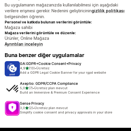
Bu uygulamanın mağazanızda kullanılabilmesi için aşağıdaki
verilere erişmesi gerekir. Nedenini geliştiricinin
gizlilik politikası
belgesinden öğrenin.
Personel ve katkıda bulunan verilerini görüntüle:
Mağaza sahibi
Mağaza verilerini görüntüle ve düzenle:
Ürünler, Online Mağaza
Ayrıntıları inceleyin
Buna benzer diğer uygulamalar
GA:GDPR+Cookie Consent+Privacy
5 yıldız üzerinden
4,9
(13)
•
Ücretsiz
toplam 13 değerlendirme
Add a GDPR Legal Cookie Banner for your rgpd website
Axeptio: GDPR/CCPA Compliance
5 yıldız üzerinden
5,0
(7)
•
Ücretsiz plan mevcut
toplam 7 değerlendirme
Build an Immersive & Premium Consent Experience
Sense Privacy
5 yıldız üzerinden
3,0
(2)
•
Ücretsiz plan mevcut
toplam 2 değerlendirme
Simplify cookie consent and privacy approvals in your store