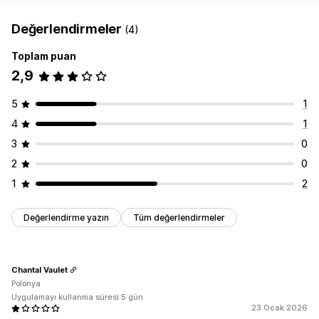
Değerlendirmeler
(4)
Toplam puan
2,9
5
1
4
1
3
0
2
0
1
2
Değerlendirme yazın
Tüm değerlendirmeler
Chantal Vaulet
Polonya
Uygulamayı kullanma süresi:5 gün
23 Ocak 2026