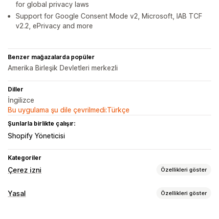
for global privacy laws
Support for Google Consent Mode v2, Microsoft, IAB TCF
v2.2, ePrivacy and more
Benzer mağazalarda popüler
Amerika Birleşik Devletleri merkezli
Diller
İngilizce
Bu uygulama şu dile çevrilmedi:Türkçe
Şunlarla birlikte çalışır:
Shopify Yöneticisi
Kategoriler
Çerez izni
Özellikleri göster
Görüntüleme seçenekleri
Yasal
Özellikleri göster
Politika bağlantısı
Özel CSS
Tercih seçici
Coğrafi konum
Uyumluluk
Banner tasarımı
Özel marka öğeleri
Özel metin
Çoklu dil