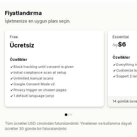
Erişilebilirlik
Ürün uyarıları
Veri gizliliği
Dil algılama
Çeviri
Mobil duyarlı
Fiyatlandırma
Hükümler ve koşullar
Politika yönetimi
Kullanıcı arabirimi olmayan destek
İşletmenize en uygun planı seçin.
Uyumluluk raporları
Gizlilik uyumluluğu
Özelleştirme
Erişilebilirlik uyumluluğu
Otomatik engelleme
Free
Essential
Onay kutuları
Açılır pencereler
Renk ve yazı tipi
İzin günlükleri
İzin süresi bitişi
Çerez tarayıcı
$6
Ücretsiz
/ay
Widget konumu
Özel CSS
Özel kod
Sayfa kısıtlaması
Veri yönetimi
Politika oluşturucu
Ürün hedefleme
Coğrafi konum
Çoklu dil
Beni hatırla
Özellikler
Özellikler
Düzenleme
Özel metin
Düğmeler
Everything in
Block tracking until consent is given
APA-NZPA
APPI
CCPA
CPRA
CTDPA
e-gizlilik
FADP
Customize ba
Initial compliance scan at setup
Support 2 l
GDPR
LGPD
PDPA
PIPEDA
POPIA
UCPA
VCDPA
Unlimited manual scans
Google Consent Mode v2
Privacy trigger on chosen pages
1 default language (any)
14 günlük ücr
Tüm ücretler USD cinsinden faturalandırılır. Yinelenen ve kullanıma dayalı
ücretler 30 günde bir faturalandırılır.