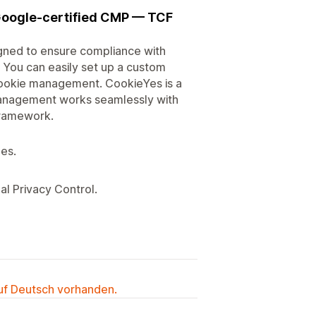
Google-certified CMP — TCF
ned to ensure compliance with
 You can easily set up a custom
 cookie management. CookieYes is a
management works seamlessly with
Framework.
ges.
l Privacy Control.
auf Deutsch vorhanden.