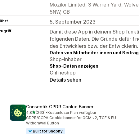
Mozilor Limited, 3 Warren Yard, Wolve
5NW, GB
ührt
5. September 2023
ugriff
Damit diese App in deinem Shop funktio
folgenden Daten. Die Gründe dafür fin
des Entwicklers bzw. der Entwicklerin.
Daten von Mitarbeiter:innen und Beitra
Shop-Inhaber
Shop-Daten anzeigen:
Onlineshop
Details sehen
Consentik GPDR Cookie Banner
von 5 Sternen
4,8
(263)
•
Kostenloser Plan verfügbar
263 Rezensionen insgesamt
GDPR/CCPA Cookie banner for GCM v2, TCF & EU
Withdrawal Button
Built for Shopify