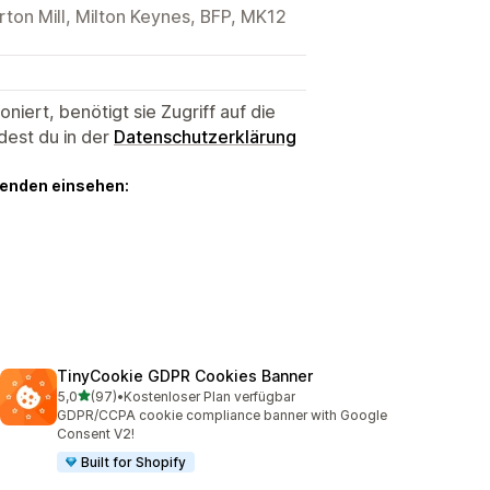
rton Mill, Milton Keynes, BFP, MK12
niert, benötigt sie Zugriff auf die
dest du in der
Datenschutzerklärung
genden einsehen:
TinyCookie GDPR Cookies Banner
von 5 Sternen
5,0
(97)
•
Kostenloser Plan verfügbar
97 Rezensionen insgesamt
GDPR/CCPA cookie compliance banner with Google
Consent V2!
Built for Shopify