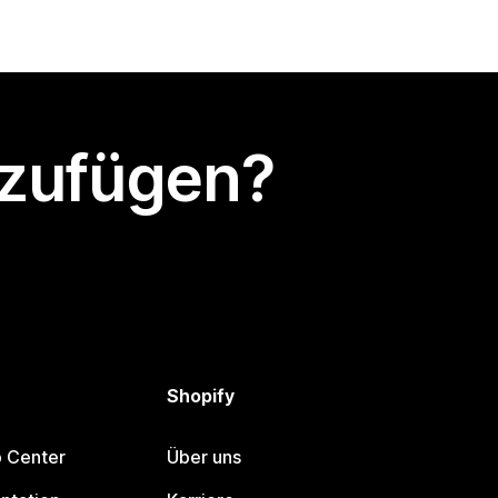
nzufügen?
Shopify
p Center
Über uns