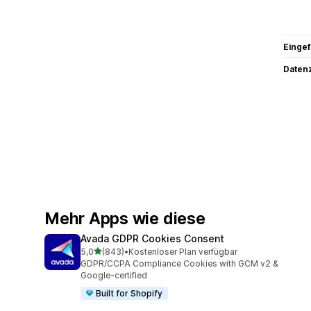
Eingef
Datenz
Mehr Apps wie diese
Avada GDPR Cookies Consent
von 5 Sternen
5,0
(843)
•
Kostenloser Plan verfügbar
843 Rezensionen insgesamt
GDPR/CCPA Compliance Cookies with GCM v2 &
Google-certified
Built for Shopify