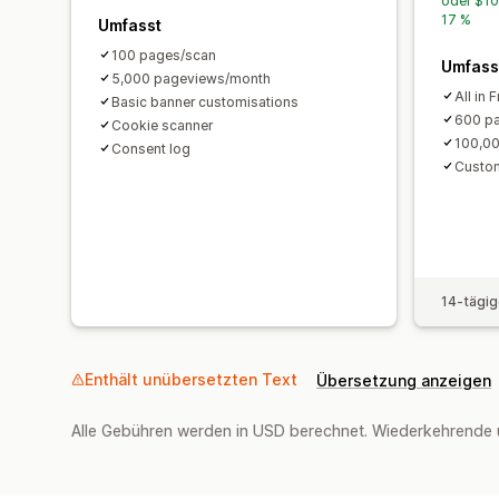
oder $10
17 %
Umfasst
100 pages/scan
Umfass
5,000 pageviews/month
All in 
Basic banner customisations
600 p
Cookie scanner
100,0
Consent log
Custo
14-tägig
Enthält unübersetzten Text
Übersetzung anzeigen
Alle Gebühren werden in USD berechnet. Wiederkehrende 