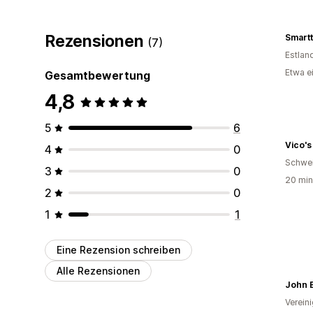
Rezensionen
Smart
(7)
Estlan
Etwa e
Gesamtbewertung
4,8
5
6
Vico'
4
0
Schwe
3
0
20 min
2
0
1
1
Eine Rezension schreiben
Alle Rezensionen
John B
Verein