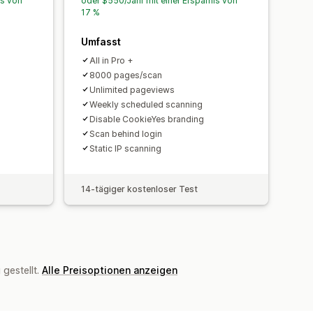
is von
oder $550/Jahr mit einer Ersparnis von
17 %
Umfasst
All in Pro +
8000 pages/scan
Unlimited pageviews
Weekly scheduled scanning
Disable CookieYes branding
Scan behind login
Static IP scanning
14-tägiger kostenloser Test
gestellt.
Alle Preisoptionen anzeigen