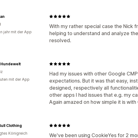
tan
d
With my rather special case the Nick fr
in jahr mit der App
helping to understand and analyze the
resolved.
s Hundewelt
iz
Had my issues with other Google CMP
uten mit der App
expectations. But it was that easy, inst
designed, respectively all functionali
other apps I had issues that e.g. my c
Again amazed on how simple it is with
ull Clothing
igtes Königreich
We've been using CookieYes for 2 mon