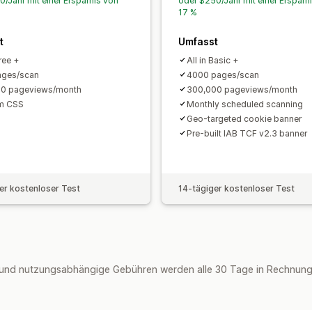
0/Jahr mit einer Ersparnis von
oder $250/Jahr mit einer Ersparn
PDPA
PIPEDA
POPIA
UCPA
VCDPA
17 %
t
Umfasst
Free +
All in Basic +
ages/scan
4000 pages/scan
00 pageviews/month
300,000 pageviews/month
m CSS
Monthly scheduled scanning
Geo-targeted cookie banner
Pre-built IAB TCF v2.3 banner
er kostenloser Test
14-tägiger kostenloser Test
und nutzungsabhängige Gebühren werden alle 30 Tage in Rechnung 