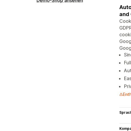
Demo-Shop ansehen
Auto
and 
Cook
GDPR,
cooki
Goog
Goog
Sin
Ful
Aut
Eas
Pri
Ent
Sprac
Kompat