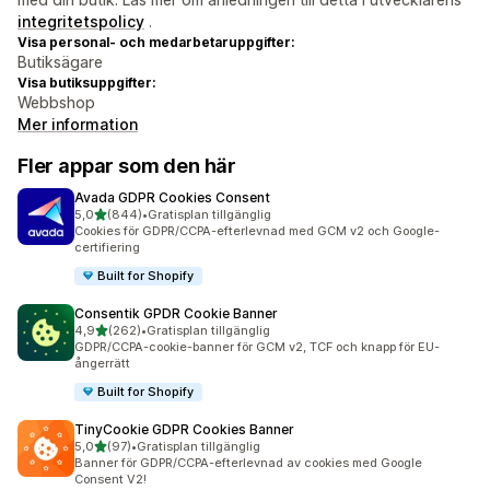
integritetspolicy
.
Visa personal- och medarbetaruppgifter:
Butiksägare
Visa butiksuppgifter:
Webbshop
Mer information
Fler appar som den här
Avada GDPR Cookies Consent
av 5 stjärnor
5,0
(844)
•
Gratisplan tillgänglig
844 recensioner totalt
Cookies för GDPR/CCPA-efterlevnad med GCM v2 och Google-
certifiering
Built for Shopify
Consentik GPDR Cookie Banner
av 5 stjärnor
4,9
(262)
•
Gratisplan tillgänglig
262 recensioner totalt
GDPR/CCPA-cookie-banner för GCM v2, TCF och knapp för EU-
ångerrätt
Built for Shopify
TinyCookie GDPR Cookies Banner
av 5 stjärnor
5,0
(97)
•
Gratisplan tillgänglig
97 recensioner totalt
Banner för GDPR/CCPA-efterlevnad av cookies med Google
Consent V2!