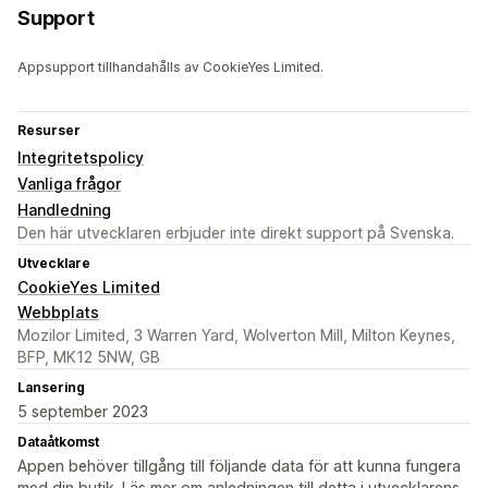
Support
Appsupport tillhandahålls av CookieYes Limited.
Resurser
Integritetspolicy
Vanliga frågor
Handledning
Den här utvecklaren erbjuder inte direkt support på Svenska.
Utvecklare
CookieYes Limited
Webbplats
Mozilor Limited, 3 Warren Yard, Wolverton Mill, Milton Keynes,
BFP, MK12 5NW, GB
Lansering
5 september 2023
Dataåtkomst
Appen behöver tillgång till följande data för att kunna fungera
med din butik. Läs mer om anledningen till detta i utvecklarens