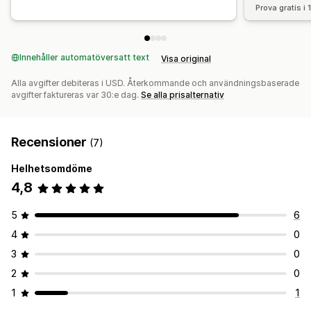
Prova gratis i
Innehåller automatöversatt text
Visa original
Alla avgifter debiteras i USD. Återkommande och användningsbaserade
avgifter faktureras var 30:e dag.
Se alla prisalternativ
Recensioner
(7)
Helhetsomdöme
4,8
5
6
4
0
3
0
2
0
1
1