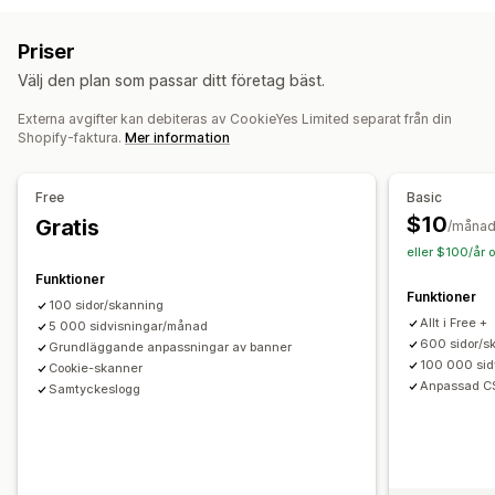
Anpassning
Policy-länk
Anpassad CSS
Preferensväljare
Bannerposition
Länkar och knappar
Färg och teckensnitt
Priser
Geolokalisering
Bannerdesign
Anpassat varumärke
Anpassad CSS
Flera språk
Mobilanpassning
Välj den plan som passar ditt företag bäst.
Anpassad text
Flera språk
Språkidentifiering
Geografisk målinriktning
Målinriktning för beteende
Översättning
Mobilanpassning
Externa avgifter kan debiteras av CookieYes Limited separat från din
Shopify-faktura.
Mer information
Analyser och rapporter
Överensstämmelse om integritet
Analysverktyg i realtid
Trafikrapporter
Överensstämmelse om tillgänglighet
Free
Basic
Automatisk blockering
Loggar för samtycke
$10
Gratis
/måna
Cookie-skannare
Generator för policy
eller $100/år 
Funktioner
Reglering
Funktioner
100 sidor/skanning
APA-NZPA
APPI
CCPA
CPRA
CTDPA
ePrivacy
FADP
Allt i Free +
5 000 sidvisningar/månad
GDPR
LGPD
PDPA
PIPEDA
POPIA
UCPA
VCDPA
600 sidor/s
Grundläggande anpassningar av banner
100 000 sid
Cookie-skanner
Anpassad C
Samtyckeslogg