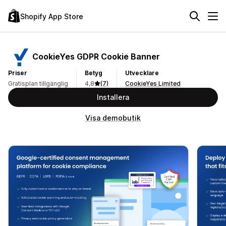
Shopify App Store
CookieYes GDPR Cookie Banner
Priser
Betyg
Utvecklare
Gratisplan tillgänglig
4,8
(7)
CookieYes Limited
Installera
Visa demobutik