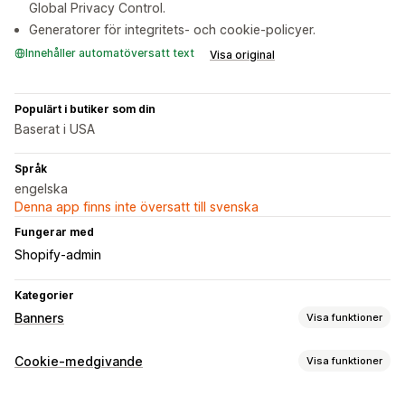
Global Privacy Control.
Generatorer för integritets- och cookie-policyer.
Innehåller automatöversatt text
Visa original
Populärt i butiker som din
Baserat i USA
Språk
engelska
Denna app finns inte översatt till svenska
Fungerar med
Shopify-admin
Kategorier
Banners
Visa funktioner
Bannertyp
Cookie-medgivande
Visa funktioner
Cookie-medgivande
Uppfyller GDPR
Avisering
Visningsalternativ