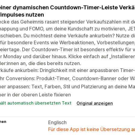
einer dynamischen Countdown-Timer-Leiste Verkäuf
impulses nutzen
cke das Geheimnis rasant steigender Verkaufszahlen mit de
nappung und FOMO, um deine Kundschaft zu motivieren, JET
schieben. Du möchtest deine Verkäufe ankurbeln? Nutze die
für besondere Events wie Werbeaktionen, Vorbestellungen,
eiertage. Der Countdown-Timer ist besonders effektiv für v
 Monday und darüber hinaus. Klicke einfach auf „Installiere
er:innen an, die dies bereits nutzen.
käufe ankurbeln: Dringlichkeit mit einer anpassbaren Time
hr Conversions: Produkt-Timer, Countdown-Banner oder W
er anpassen: Text, Farben, Stil und Platzierung an deine 
er in der oberen Leiste fixieren
hält automatisch übersetzten Text
Original anzeigen
hen
Englisch
Für diese App ist keine Übersetzung 