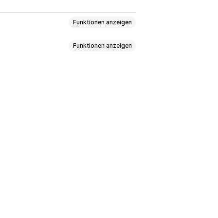
Funktionen anzeigen
Funktionen anzeigen
gsleiste
Fixiertes Banner
down
begrenzte Sitzung
en
Hintergründe
tion
Besonderes Event