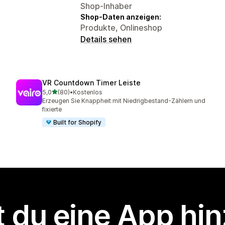
Shop-Inhaber
Shop-Daten anzeigen:
Produkte, Onlineshop
Details sehen
VR Countdown Timer Leiste
von 5 Sternen
5,0
(80)
•
Kostenlos
80 Rezensionen insgesamt
Erzeugen Sie Knappheit mit Niedrigbestand-Zählern und
fixierte
Built for Shopify
 du eine App hi