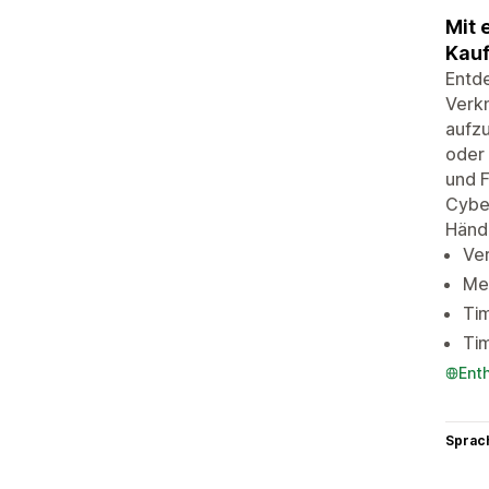
Mit 
Kauf
Entde
Verk
aufzu
oder 
und F
Cyber
Händl
Ver
Me
Tim
Tim
Ent
Sprac