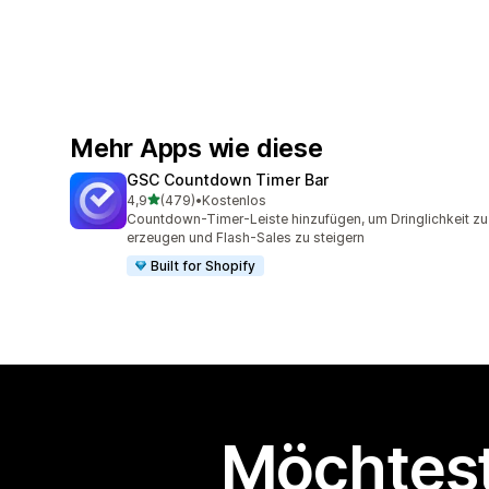
Mehr Apps wie diese
GSC Countdown Timer Bar
von 5 Sternen
4,9
(479)
•
Kostenlos
479 Rezensionen insgesamt
Countdown-Timer-Leiste hinzufügen, um Dringlichkeit zu
erzeugen und Flash-Sales zu steigern
Built for Shopify
Möchtest