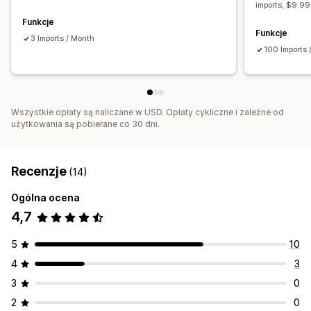
imports, $9.99 
Funkcje
Funkcje
3 Imports / Month
100 Imports 
Wszystkie opłaty są naliczane w USD. Opłaty cykliczne i zależne od
użytkowania są pobierane co 30 dni.
Recenzje
(14)
Ogólna ocena
4,7
5
10
4
3
3
0
2
0