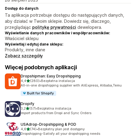
Dostęp do danych
Ta aplikacja potrzebuje dostępu do następujących danych,
aby działać w Twoim sklepie. Dowiedz się, dlaczego,
przeglądając
politykę prywatności
dewelopera.
Wyświetlanie danych pracowników i współpracowników:
Właściciel sklepu
Wyświetlaj i edytuj dane sklepu:
Produkty, inne dane
Zobacz szczegóły
Więcej podobnych aplikacji
Dropshipman: Easy Dropshipping
na 5 gwiazdek
4,4
(280)
•
Bezpłatna instalacja
Łączna liczba recenzji: 280
All-in-one dropshipping supplier with AliExpress, Alibaba,Temu
Built for Shopify
Dropify
na 5 gwiazdek
3,2
(57)
•
Bezpłatna instalacja
Łączna liczba recenzji: 57
Import products from Dropi and Sync Orders
USAdrop‑Dropshipping & POD
na 5 gwiazdek
4,6
(74)
•
Bezpłatny plan jest dostępny
Łączna liczba recenzji: 74
Dropshipping-Satisfy all your dropshipping needs