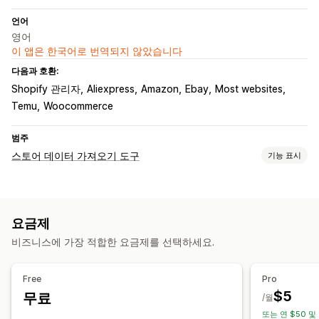
언어
영어
이 앱은 한국어로 번역되지 않았습니다
다음과 호환:
Shopify 관리자
Aliexpress
Amazon
Ebay
Most websites
Temu
Woocommerce
범주
스토어 데이터 가져오기 도구
기능 표시
데이터 동기화
가격 동기화
제품 동기화
요금제
데이터 마이그레이션
비즈니스에 가장 적합한 요금제를 선택하세요.
대량 가져오기
대용량 파일 지원
CSV
제품
Free
Pro
$5
무료
/월
또는 연 $50 및