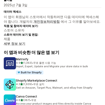
2025년 7월 3일
데이터 액세스
이 앱이 회원님의 스토어에서 작동하려면 다음 데이터에 액세스해
야 합니다. 개발자의
개인정보처리방침
에서 그 이유를 알아보세요.
직원 및 참여자 데이터 보기:
스토어 소유자
스토어 데이터 보기 및 편집:
제품
세부 정보 보기
이 앱과 비슷한 더 많은 앱 보기
Matrixify
별 5개 중
4.9
(1,363)
•
무료 플랜 사용 가능
총 리뷰 1363개
Import, Export, Update and Migrate your store data in bulk
Built for Shopify
Shopify Marketplace Connect
별 5개 중
4.3
(1,939)
•
무료 설치
총 리뷰 1939개
Sell on Amazon, Target Plus, Walmart, and eBay from Shopify
Canva Connect
별 5개 중
4.8
(387)
•
무료
총 리뷰 387개
Access your product images and files directly inside Canva