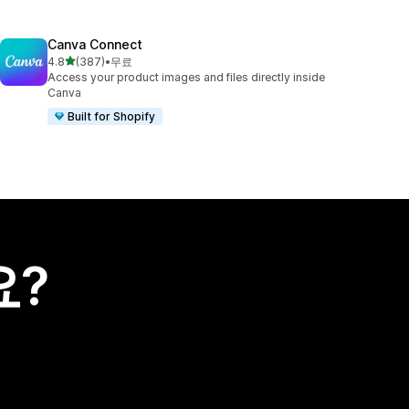
Canva Connect
별 5개 중
4.8
(387)
•
무료
총 리뷰 387개
Access your product images and files directly inside
Canva
Built for Shopify
요?