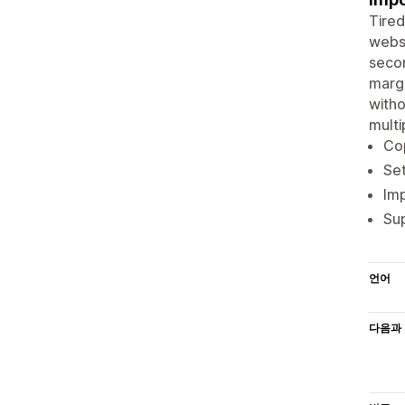
Tired
websi
secon
margi
witho
multi
Cop
Set
Imp
Sup
언어
다음과 