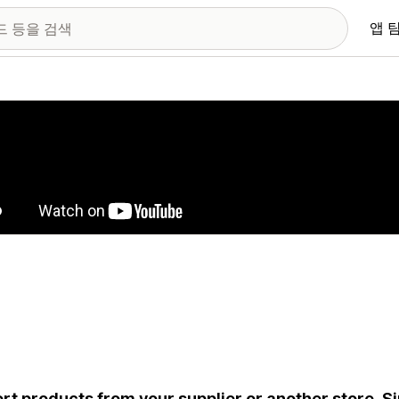
앱 
 이미지 갤러리
rt products from your supplier or another store. Si