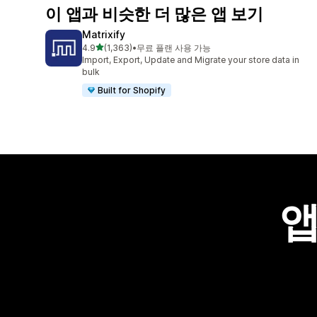
이 앱과 비슷한 더 많은 앱 보기
Matrixify
별 5개 중
4.9
(1,363)
•
무료 플랜 사용 가능
총 리뷰 1363개
Import, Export, Update and Migrate your store data in
bulk
Built for Shopify
앱