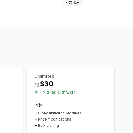
기능 표시
제품
Unlimited
$30
/월
또는 연 $250 및 31% 할인
기능
s
Clone unlimited products
Price modifications
Bulk cloning