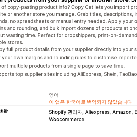
 of copy-pasting product info? Copy Cat lets you import pro
te or another store you manage. Grab titles, descriptions, i
ds, no spreadsheets or manual entry needed. Apply your ow
ns and rounding, and bulk import dozens of products at onc
ut wasting time. Perfect for dropshippers, print-on-deman
ple stores.
y full product details from your supplier directly into your s
 your own margins and rounding rules to customise importe
ort multiple products from a single page to save time.
ports top supplier sites including AliExpress, Shein, TaoBao
영어
이 앱은 한국어로 번역되지 않았습니다
호환:
Shopify 관리자
Aliexpress
Amazon
Woocommerce