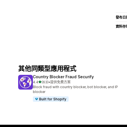
發布日
資料存
其他同類型應用程式
Country Blocker Fraud Securify
滿分 5 顆星
4.4
(63)
•
提供免費方案
共有 63 則評價
Block fraud with country blocker, bot blocker, and IP
blocker
Built for Shopify