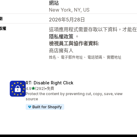
網站
New York, NY, US
期
2026年5月28日
取權
這項應用程式需要存取以下資料，才能在
隱私權政策
。
檢視員工與協作者資料:
商店擁有人
姓名、 電子郵件地址、 電話號碼、 實體地址
RT: Disable Right Click
滿分 5 顆星
4.9
(292)
•
免費
共有 292 則評價
Protect the content by preventing cut, copy, save, view
source
Built for Shopify