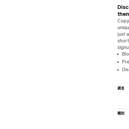
Disc
the
CopyB
uniqu
just 
short
signu
Blo
Pre
Dis
語言
類別