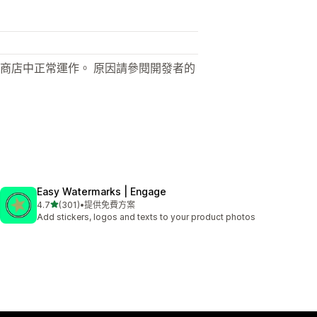
商店中正常運作。 原因請參閱開發者的
Easy Watermarks | Engage
滿分 5 顆星
4.7
(301)
•
提供免費方案
共有 301 則評價
Add stickers, logos and texts to your product photos