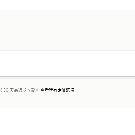
圖片
文字
封鎖操作
複製和貼上
選取文字
右鍵
隨意拖放
 30 天為週期收費。
查看所有定價選項