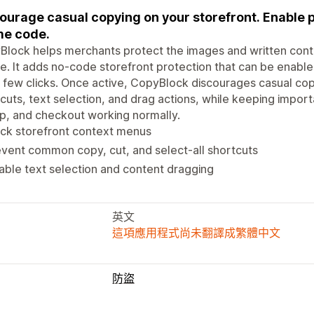
ourage casual copying on your storefront. Enable p
me code.
lock helps merchants protect the images and written conte
e. It adds no-code storefront protection that can be enable
a few clicks. Once active, CopyBlock discourages casual copy
cuts, text selection, and drag actions, while keeping import
p, and checkout working normally.
ck storefront context menus
vent common copy, cut, and select-all shortcuts
able text selection and content dragging
英文
這項應用程式尚未翻譯成繁體中文
防盜
保護資產