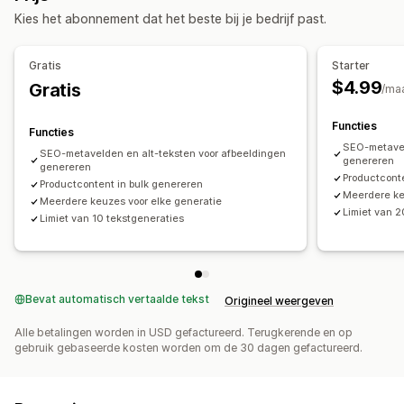
Beheertools
AI-generatie
Meerdere talen
Bulkbewerking
Kies het abonnement dat het beste bij je bedrijf past.
Metavelden-editor
Meerdere talen
Automatische updates
Gratis
Starter
SEO
$4.99
Gratis
/ma
Collectie-SEO
Automatische optimalisatie
Functies
Functies
SEO-metavel
SEO-metavelden en alt-teksten voor afbeeldingen
genereren
genereren
Productcont
Productcontent in bulk genereren
Meerdere ke
Meerdere keuzes voor elke generatie
Limiet van 
Limiet van 10 tekstgeneraties
Bevat automatisch vertaalde tekst
Origineel weergeven
Alle betalingen worden in USD gefactureerd. Terugkerende en op
gebruik gebaseerde kosten worden om de 30 dagen gefactureerd.