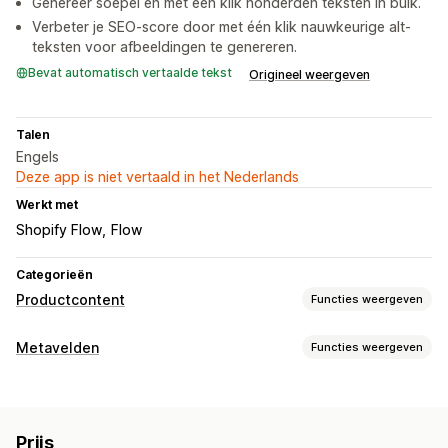
Genereer soepel en met één klik honderden teksten in bulk.
Verbeter je SEO-score door met één klik nauwkeurige alt-
teksten voor afbeeldingen te genereren.
Bevat automatisch vertaalde tekst
Origineel weergeven
Talen
Engels
Deze app is niet vertaald in het Nederlands
Werkt met
Shopify Flow
Flow
Categorieën
Productcontent
Functies weergeven
Contenttypes
Metavelden
Functies weergeven
Beschrijvingen
Titels
SEO-beschrijvingen
SEO-titels
Metaveldtypen
Alt-tekst
Collectiebeschrijvingen
Collecties
Producten
Bestanden
Afbeeldingen
Tekst
Contentontwikkeling
Prijs