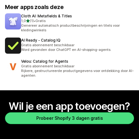
Meer apps zoals deze
Cloth AI: Metafields & Titles
van 5 sterren
1,0
(1)
•
Gratis
1 recensies in totaal
Genereer automatisch productbeschrijvingen en titels voor
kledingwinkels
AI Ready ‑ Catalog IQ
Gratis abonnement beschikbaar
Word gevonden door ChatGPT en AI-shopping-agents.
Velou: Catalog for Agents
Gratis abonnement beschikbaar
Rijkere, gestructureerde productgegevens voor ontdekking door AI-
agenten.
Wil je een app toevoegen?
Probeer Shopify 3 dagen gratis