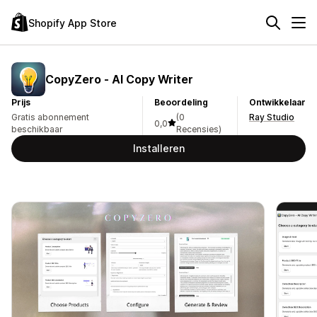
Shopify App Store
CopyZero ‑ AI Copy Writer
Prijs
Beoordeling
Ontwikkelaar
Gratis abonnement
(0
Ray Studio
0,0
beschikbaar
Recensies)
Installeren