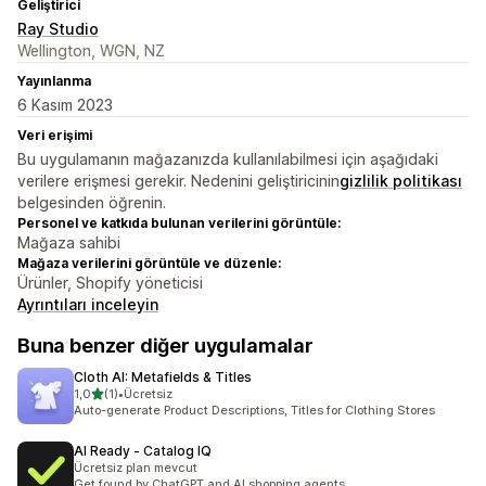
Geliştirici
Ray Studio
Wellington, WGN, NZ
Yayınlanma
6 Kasım 2023
Veri erişimi
Bu uygulamanın mağazanızda kullanılabilmesi için aşağıdaki
verilere erişmesi gerekir. Nedenini geliştiricinin
gizlilik politikası
belgesinden öğrenin.
Personel ve katkıda bulunan verilerini görüntüle:
Mağaza sahibi
Mağaza verilerini görüntüle ve düzenle:
Ürünler, Shopify yöneticisi
Ayrıntıları inceleyin
Buna benzer diğer uygulamalar
Cloth AI: Metafields & Titles
5 yıldız üzerinden
1,0
(1)
•
Ücretsiz
toplam 1 değerlendirme
Auto-generate Product Descriptions, Titles for Clothing Stores
AI Ready ‑ Catalog IQ
Ücretsiz plan mevcut
Get found by ChatGPT and AI shopping agents.