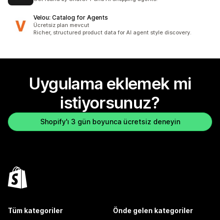
Velou: Catalog for Agents
Ücretsiz plan mevcut
Richer, structured product data for AI agent style discovery.
Uygulama eklemek mi
istiyorsunuz?
Shopify'ı 3 gün boyunca ücretsiz deneyin
Tüm kategoriler
Önde gelen kategoriler