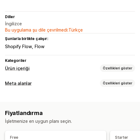
Diller
İngilizce
Bu uygulama şu dile çevrilmedi:Türkçe
Şunlarla birlikte çalışır:
Shopify Flow
Flow
Kategoriler
Ürün içeriği
Özellikleri göster
İçerik türleri
Meta alanlar
Özellikleri göster
Açıklamalar
Başlıklar
SEO açıklamaları
SEO başlıkları
Meta alan türleri
Alternatif metin
Koleksiyon açıklamaları
Koleksiyonlar
Ürünler
Dosyalar
Görseller
Metin
İçerik oluşturma
Fiyatlandırma
Yönetim araçları
Yapay zeka üretimi
Çoklu dil
Toplu düzenleme
İşletmenize en uygun planı seçin.
Meta alan düzenleyici
Çoklu dil
Otomatik güncellemeler
Free
Starter
SEO