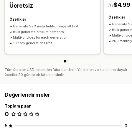
$4.99
Ücretsiz
/ay
Koleksiyon SEO'su
Otomatik optimizasyon
Özellikler
Özellikler
Generate SEO
Generate SEO meta fields, image alt text
Bulk genera
Bulk generate product contents
Multi-choice
Multi-choices for each generation
200 monthly 
10 copy generations limit
Tüm ücretler USD cinsinden faturalandırılır. Yinelenen ve kullanıma dayalı
ücretler 30 günde bir faturalandırılır.
Değerlendirmeler
Toplam puan
0
5
0