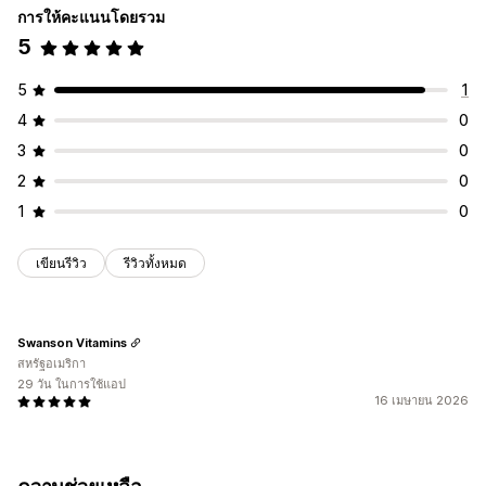
อีเมลติดตามผล
อีเมลลดราคา
อีเมลเกี่ยวกับสินค้ากลับเข้าสต็อก
การให้คะแนนโดยรวม
อีเมลตอบกลับทุกครั้ง
คำแนะนำสินค้า
แคมเปญ Drip
รีวิวสินค้า
5
แคมเปญที่กำหนดเอง
5
1
การจัดการแคมเปญ
4
0
รหัสที่กำหนดเอง
การแก้ไขจำนวนมาก
ทริกเกอร์และกฎ
3
0
การทำงานอัตโนมัติ
การแบ่งกลุ่ม
ข้อมูลเชิงลึกและเคล็ดลับ
2
0
การวิเคราะห์
การทดสอบ A/B
API และเว็บฮุก
1
0
เขียนรีวิว
รีวิวทั้งหมด
Swanson Vitamins
สหรัฐอเมริกา
29 วัน ในการใช้แอป
16 เมษายน 2026