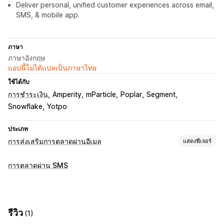
Deliver personal, unified customer experiences across email,
SMS, & mobile app.
ภาษา
ภาษาอังกฤษ
แอปนี้ไม่ได้แปลเป็นภาษาไทย
ใช้ได้กับ
การชำระเงิน
Amperity
mParticle
Poplar
Segment
Snowflake
Yotpo
ประเภท
การส่งเสริมการตลาดผ่านอีเมล
แสดงฟีเจอร์
ประเภทแคมเปญ
การตลาดผ่าน SMS
แคมเปญอีเมล
แคมเปญ SMS
การแจ้งเตือนแบบพุช
จดหมายข่าว
ส่วนลด
อีเมลการอีเมล
อีเมลการเสนอสินค้าอื่นที่คล้ายกัน
อีเมลสำหรับตะกร้าสินค้า
อีเมลการชำระเงิน
รีวิว
(1)
ตะกร้าสินค้าที่ยังไม่ชำระเงิน
เรียกดูรายการที่ละทิ้ง
อีเมลต้อนรับ