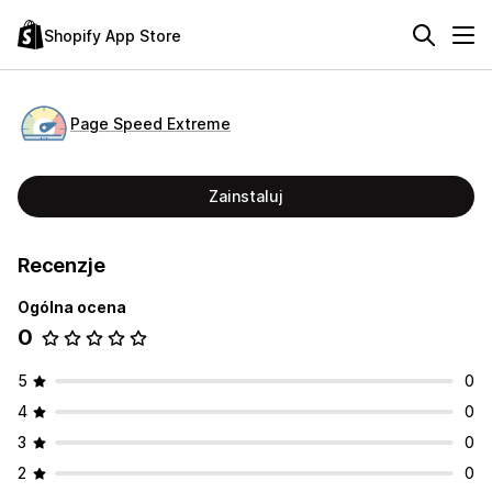
Shopify App Store
Page Speed Extreme
Zainstaluj
Recenzje
Ogólna ocena
0
5
0
4
0
3
0
2
0