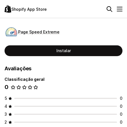
Shopify App Store
Page Speed Extreme
Instalar
Avaliações
Classificação geral
0
5
0
4
0
3
0
2
0