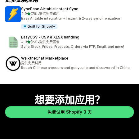
SyncBase Airtable Instant Sync
星（满分 5 星）
4.9
(79)
•
提供免费试用
总共 79 条评论
Easy Airtable integration - Instant & 2-way synchronization
Built for Shopify
EasyCSV ‑ CSV & XLSX handling
星（满分 5 星）
4.9
(23)
•
提供免费套餐
总共 23 条评论
Sync Stock, Prices, Products, Orders via FTP, Email, and more!
WalktheChat Marketplace
提供免费试用
Reach Chinese shoppers and get your brand discovered in China
想要添加应用？
免费试用 Shopify 3 天