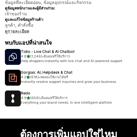
ข้อมูลที่ละเอียดอ่อน, ข้อมูลอุปกรณ์และกิจกรรม
ดูข้อมูลพนักงานและผู้มีส่วนร่วม:
เจ้าของร้าน
ดูและแก้ไขข้อมูลร้านค้า:
ลูกค้า, คำสั่งซื้อ
ดูรายละเอียด
พบกับแอปที่น่าสนใจ
Tidio ‑ Live Chat & AI Chatbot
เต็ม 5 ดาว
4.8
(1,246)
•
มีแผนฟรีให้บริการ
ทั้งหมด 1246 รีวิว
Help shoppers instantly with live chat and AI-powered support.
Gorgias: AI, Helpdesk & Chat
เต็ม 5 ดาว
4.2
(618)
•
ทดลองใช้งานได้ฟรี
ทั้งหมด 618 รีวิว
Instantly resolve support inquiries and grow your business.
Redo
เต็ม 5 ดาว
4.9
(659)
•
มีแผนฟรีให้บริการ
ทั้งหมด 659 รีวิว
Everything your brand needs. In one intelligent platform.
ต้องการเพิ่มแอปใช่ไหม