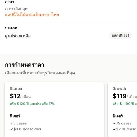
ภาษา
ภาษาอังกฤษ
แอปนี้ไม่ได้แปลเป็นภาษาไทย
ประเภท
ศูนย์ช่วยเหลือ
แสดงฟีเจอร์
ช่องทาง
อีเมล
แชทบอท
การกำหนดราคา
การทำขั้นตอนการทำงานให้เป็นอัตโนมัติ
เลือกแผนที่เหมาะกับธุรกิจของคุณที่สุด
ตอบกลับอัตโนมัติ
การตอบกลับด้วย AI
การออกตั๋ว
Starter
Growth
$12
$119
/ เดือน
/ เดือน
หรือ $120/ปี และประหยัด 17%
หรือ $1,190/ปี
ฟีเจอร์
ฟีเจอร์
5 cases
75 cases
$3.00/case over
$2.00/case 