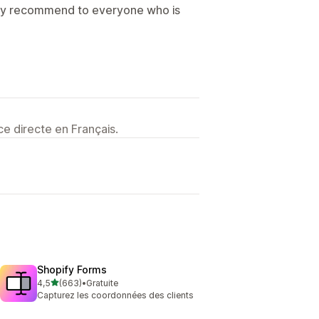
tely recommend to everyone who is
e directe en Français.
Shopify Forms
étoile(s) sur 5
4,5
(663)
•
Gratuite
663 avis au total
Capturez les coordonnées des clients