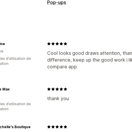
Pop-ups
ine
ie
Cool looks good draws attention, thank
es d’utilisation de
difference, keep up the good work i li
cation
compare app
e Max
thank you
es d’utilisation de
cation
helle's Boutique