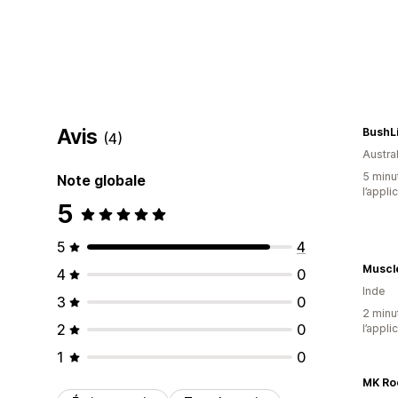
Avis
BushL
(4)
Austral
5 minut
Note globale
l’appli
5
5
4
Muscl
4
0
Inde
3
0
2 minut
2
0
l’appli
1
0
MK Roc