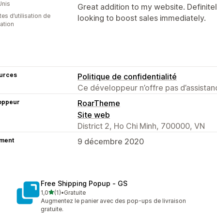
Unis
Great addition to my website. Defini
es d’utilisation de
looking to boost sales immediately.
cation
urces
Politique de confidentialité
Ce développeur n’offre pas d’assistanc
oppeur
RoarTheme
Site web
District 2, Ho Chi Minh, 700000, VN
ment
9 décembre 2020
Free Shipping Popup ‑ GS
étoile(s) sur 5
1,0
(1)
•
Gratuite
1 avis au total
Augmentez le panier avec des pop-ups de livraison
gratuite.