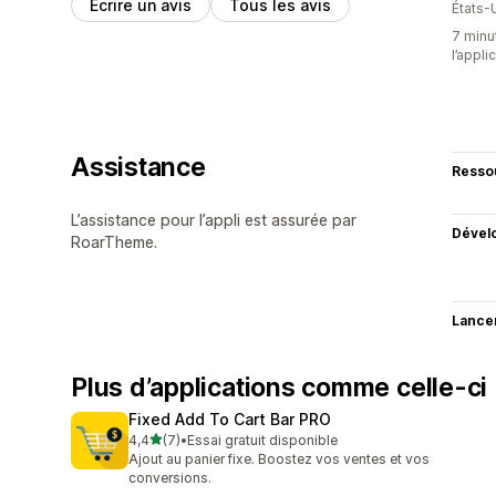
Écrire un avis
Tous les avis
États-
7 minut
l’appli
Assistance
Resso
L’assistance pour l’appli est assurée par
Dével
RoarTheme.
Lance
Plus d’applications comme celle-ci
Fixed Add To Cart Bar PRO
étoile(s) sur 5
4,4
(7)
•
Essai gratuit disponible
7 avis au total
Ajout au panier fixe. Boostez vos ventes et vos
conversions.