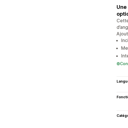
Une 
opti
Cette
d’ang
Ajout
Inc
Met
Int
Con
Langu
Fonct
Catég