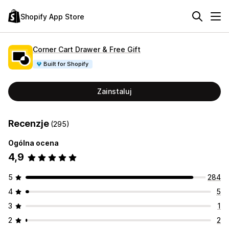
Shopify App Store
Corner Cart Drawer & Free Gift
Built for Shopify
Zainstaluj
Recenzje
(295)
Ogólna ocena
4,9
5
284
4
5
3
1
2
2