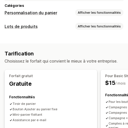
Catégories
Personnalisation du panier
Afficher les fonctionnalités
Affichage du panier
Lots de produits
Afficher les fonctionnalités
Annonces
HTML personnalisé
CSS personnalisées
Types de lots
Champs de code de réduction
Promotions
Lots fixes
Produits fréquemment achetés ensemble
Emballage cadeau
Optimisation pour le format mobile
Tarification
Produits associés
Panier coulissant
Panier fixe
Choisissez le forfait qui convient le mieux à votre entreprise.
Case à cocher d’acceptation des Conditions générales
Tarification que vous pouvez définir
Compte à rebours
Réductions
Réductions en pourcentage
Forfait gratuit
Pour Basic S
Réductions sur le panier
Expédition gratuite
Vente incitative
$15
Gratuite
/ mois
Deux pour le prix d’un
Recommandations de produits
Fonctionnalit
Plus d’achats, plus d’économies
Expédition gratuite
Fonctionnalités
Pour les bout
Produits fréquemment achetés ensemble
Tiroir de panier
Campagnes i
Bouton Ajouter au panier fixe
Barre d’expédition
Utilisation des récompenses
Campagnes d
Mini-panier flottant
Récompenses échelonnées
Cadeaux
Réductions en gros
Campagne « 
Assistance par e-mail
Comptes à r
panier