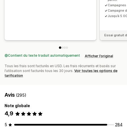
Personnalisation du processus de paiement
Campagnes d
Notes personnalisées
Réductions automatiques
Campagne de
Vente incitative en un clic
Multilingue
Jusqu’à 5 0
Essai gratuit 
Contient du texte traduit automatiquement
Afficher l’original
Tous les frais sont facturés en USD. Les frais récurrents et basés sur
l’utilisation sont facturés tous les 30 jours.
Voir toutes les options de
tarification
Avis
(295)
Note globale
4,9
5
284