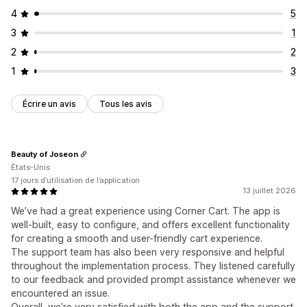
4
5
3
1
2
2
1
3
Écrire un avis
Tous les avis
Beauty of Joseon
États-Unis
17 jours d’utilisation de l’application
13 juillet 2026
We’ve had a great experience using Corner Cart. The app is
well-built, easy to configure, and offers excellent functionality
for creating a smooth and user-friendly cart experience.
The support team has also been very responsive and helpful
throughout the implementation process. They listened carefully
to our feedback and provided prompt assistance whenever we
encountered an issue.
Overall, we’re very satisfied with both the app and the support.