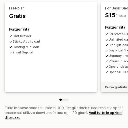
Sconti
Sconti percentuali
Sconti sul carrello
Upselling
Free plan
For Basic Sho
Spedizione gratuita
Paga uno, prendi due
Prodotti consigliati
Più compri, più risparmi
$15
Gratis
/mese
Spedizione gratuita
Spesso acquistati insieme
Funzionalità
Barra di spedizione
Riscatto dei premi
Premi progressivi
Funzionalità
For stores u
Omaggi
Sconti in blocco
Cart Drawer
Unlimited c
Sticky Add to cart
Free gift c
Personalizzazione del check-out
Floating Mini cart
Buy X get Y
Email Support
Note personalizzate
Sconti automatici
Urgency tim
Upselling con un clic
Multilingua
Volume disc
One-click u
Up to 5000 
Prova gratuita 
Tutte le spese sono fatturate in USD. Per gli addebiti ricorrenti e le spese
basate sull’utilizzo ricevi una fattura ogni 30 giorni.
Vedi tutte le opzioni
di prezzo