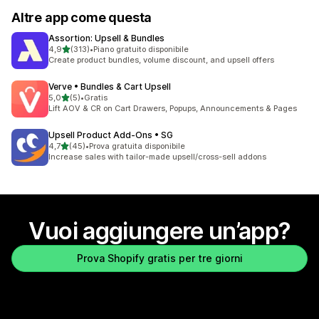
Altre app come questa
Assortion: Upsell & Bundles
stelle su 5
4,9
(313)
•
Piano gratuito disponibile
313 recensioni totali
Create product bundles, volume discount, and upsell offers
Verve • Bundles & Cart Upsell
stelle su 5
5,0
(5)
•
Gratis
5 recensioni totali
Lift AOV & CR on Cart Drawers, Popups, Announcements & Pages
Upsell Product Add‑Ons • SG
stelle su 5
4,7
(45)
•
Prova gratuita disponibile
45 recensioni totali
Increase sales with tailor-made upsell/cross-sell addons
Vuoi aggiungere un’app?
Prova Shopify gratis per tre giorni