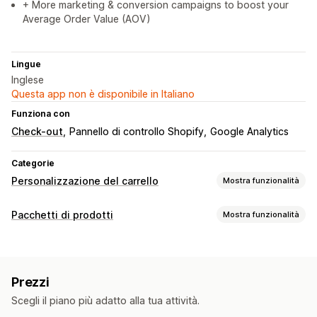
+ More marketing & conversion campaigns to boost your
Average Order Value (AOV)
Lingue
Inglese
Questa app non è disponibile in Italiano
Funziona con
Check-out
Pannello di controllo Shopify
Google Analytics
Categorie
Personalizzazione del carrello
Mostra funzionalità
Visualizzazione del carrello
Pacchetti di prodotti
Mostra funzionalità
Annunci
HTML personalizzato
CSS personalizzato
Tipi di pacchetti
Campi per gli sconti
Promozioni
Confezione regalo
Pacchetti fissi
Spesso acquistati insieme
Adattivo per dispositivi mobili
Finestra del carrello
Prezzi
Prodotti correlati
Carrello fisso
Casella di spunta dei termini e condizioni
Scegli il piano più adatto alla tua attività.
Timer per conto alla rovescia
Prezzi impostabili