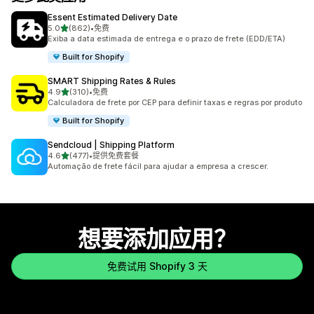
Essent Estimated Delivery Date
星（满分 5 星）
5.0
(862)
•
免费
总共 862 条评论
Exiba a data estimada de entrega e o prazo de frete (EDD/ETA)
Built for Shopify
SMART Shipping Rates & Rules
星（满分 5 星）
4.9
(310)
•
免费
总共 310 条评论
Calculadora de frete por CEP para definir taxas e regras por produto
Built for Shopify
Sendcloud | Shipping Platform
星（满分 5 星）
4.6
(477)
•
提供免费套餐
总共 477 条评论
Automação de frete fácil para ajudar a empresa a crescer.
想要添加应用？
免费试用 Shopify 3 天