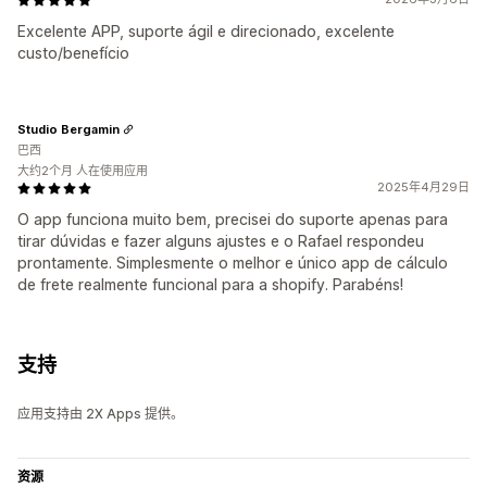
Excelente APP, suporte ágil e direcionado, excelente
custo/benefício
Studio Bergamin
巴西
大约2个月 人在使用应用
2025年4月29日
O app funciona muito bem, precisei do suporte apenas para
tirar dúvidas e fazer alguns ajustes e o Rafael respondeu
prontamente. Simplesmente o melhor e único app de cálculo
de frete realmente funcional para a shopify. Parabéns!
支持
应用支持由 2X Apps 提供。
资源