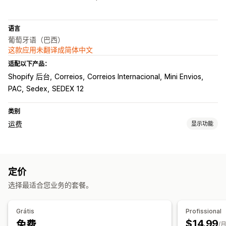
语言
葡萄牙语（巴西）
这款应用未翻译成简体中文
适配以下产品：
Shopify 后台
Correios
Correios Internacional
Mini Envios
PAC
Sedex
SEDEX 12
类别
运费
显示功能
费率计算
基于承运商
基于尺寸
基于距离
基于产品
基于数量
基于重量
定价
邮政编码
多个区域
多个发货地
选择最适合您业务的套餐。
自定义
配送日期
配送时间
地址验证
地理位置
自定义规则
Grátis
Profissional
$14.99
免费
/