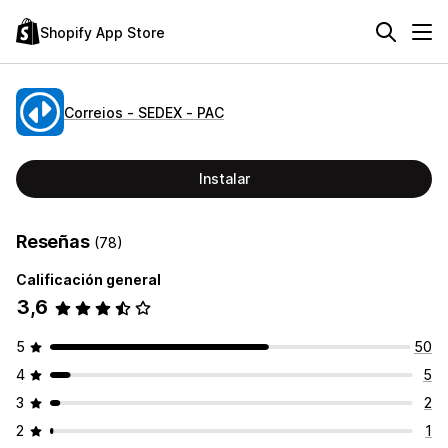
Shopify App Store
Correios ‑ SEDEX ‑ PAC
Instalar
Reseñas
(78)
Calificación general
3,6
5
50
4
5
3
2
2
1