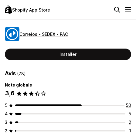
Shopify App Store
Correios ‑ SEDEX ‑ PAC
Installer
Avis
(78)
Note globale
3,6
5
50
4
5
3
2
2
1