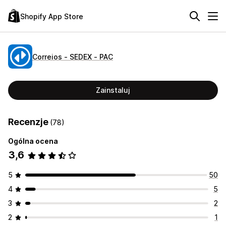
Shopify App Store
Correios ‑ SEDEX ‑ PAC
Zainstaluj
Recenzje
(78)
Ogólna ocena
3,6
5
50
4
5
3
2
2
1